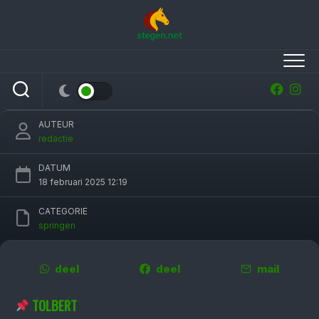
Skip
to
content
Robin Windstra, Sytze van Dellen en Maurice
Stevens grijpen Groningse titels
AUTEUR
redactie
DATUM
18 februari 2025 12:19
CATEGORIE
springen
deel
deel
mail
TOLBERT