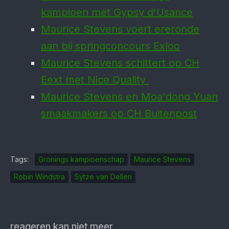
kampioen met Gypsy d'Usance
Maurice Stevens voert ereronde
aan bij springconcours Exloo
Maurice Stevens schit­tert op CH
Eext met Nice Quality
Maurice Stevens en Moa'dong Yuan
smaakmakers op CH Buitenpost
Tags:
Gronings kampioenschap
Maurice Stevens
Robin Windstra
Sytze van Dellen
reageren kan niet meer