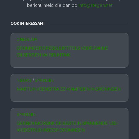
bericht, meld die dan op
info@stegen.net
OOK INTERESSANT
DRESSUUR
GRONINGER DRESSUURTITELS VOOR SANNE
GILBERS EN VAI BRUNTINK
NIEUWS
/
SPRINGEN
MARTIJN VEENSTRA ZZ-KAMPIOEN IN GRONINGEN
SPRINGEN
GERBEN MORSINK DE BESTE IN SPANNENDE 1.35-
WEDSTRIJD INDOOR GRONINGEN