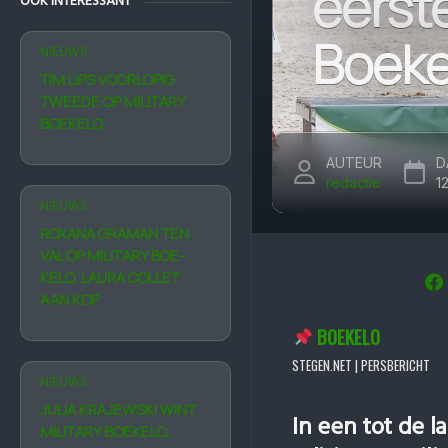
eerste
OOK INTERESSANT
Boeke
NIEUWS
TIM LIPS VOORLOPIG
TWEEDE OP MILITARY
BOEKELO
AUTEUR
D
redactie
1
NIEUWS
ROXANA GRAMAN TEN
VAL OP MILI­TARY BOE­
KELO, LAURA COLLET
AAN KOP
BOEKELO
STEGEN.NET | PERSBERICHT
NIEUWS
JULIA KRAJEW­SKI WINT
In een tot de 
MILITARY BOEKELO,