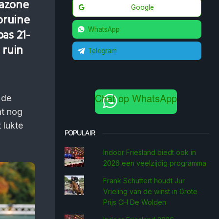
mazone
Google
bruine
WhatsApp
pas 21-
 ruin
Telegram
Chat op WhatsApp
 de
nt nog
 lukte
POPULAIR
Indoor Friesland biedt ook in
2026 een veelzijdig programma
Frank Schuttert houdt Jur
Vrieling van de winst in Grote
Prijs CH De Wolden