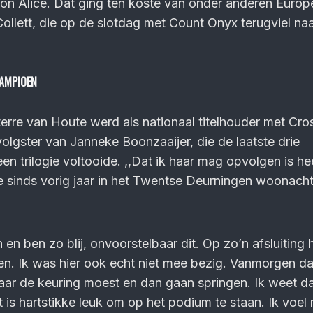
ton Alice. Dat ging ten koste van onder anderen Europ
llett, die op de slotdag met Count Onyx terugviel na
KAMPIOEN
terre van Houte werd als nationaal titelhouder met Cr
lgster van Janneke Boonzaaijer, die de laatste drie
n trilogie voltooide. ,,Dat ik haar mag opvolgen is he
e sinds vorig jaar in het Twentse Deurningen woonach
 en ben zo blij, onvoorstelbaar dit. Op zo’n afsluiting 
n. Ik was hier ook echt niet mee bezig. Vanmorgen da
naar de keuring moest en dan gaan springen. Ik weet dat
t is hartstikke leuk om op het podium te staan. Ik voe