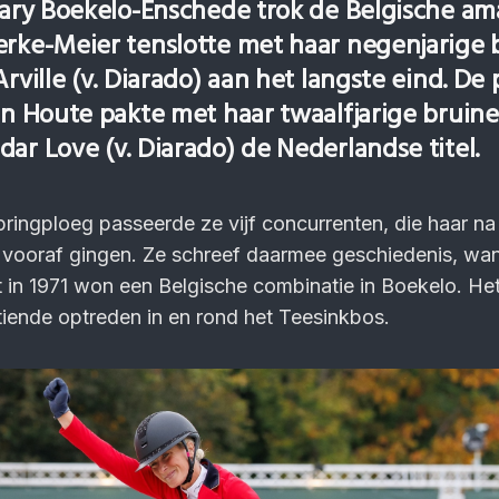
itary Boekelo-Enschede trok de Belgische a
erke-Meier tenslotte met haar negenjarige 
Arville (v. Diarado) aan het langste eind. De 
an Houte pakte met haar twaalfjarige bruine
ar Love (v. Diarado) de Nederlandse titel.
springploeg passeerde ze vijf concurrenten, die haar na
 vooraf gingen. Ze schreef daarmee geschiedenis, wa
rt in 1971 won een Belgische combinatie in Boekelo. Het
tiende optreden in en rond het Teesinkbos.