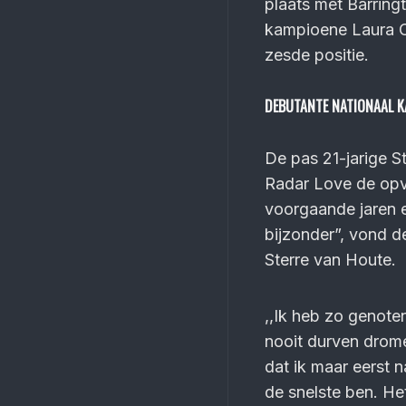
plaats met Barring
kampioene Laura Co
zesde positie.
DEBUTANTE NATIONAAL 
De pas 21-jarige S
Radar Love de opvo
voorgaande jaren ee
bijzonder”, vond d
Sterre van Houte.
,,Ik heb zo genoten
nooit durven drome
dat ik maar eerst 
de snelste ben. He