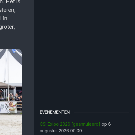
n. Het is
steren,
l in
roter,
EVENEMENTEN
CSI Exloo 2026 [geannuleerd]
op 6
augustus 2026 00:00