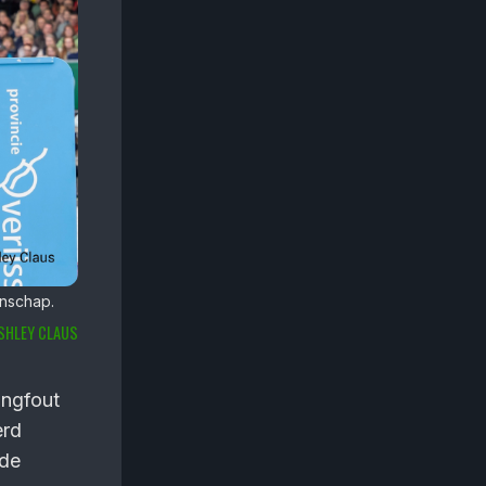
nschap.
SHLEY CLAUS
ingfout
erd
rde