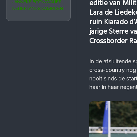
editie van Mil
JANNEKE BOON­ZAAIJER
NEDER­LANDS KAM­PIOEN
Lara de Liedek
ruin Kiarado d’
jarige Sterre v
Crossborder Rad
In de afsluitende 
cross-country nog
nooit sinds de sta
haar in haar negen