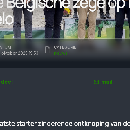
 Belgische zege op M
lo
ATUM
CATEGORIE
2 oktober 2025 19:53
nieuws
deel
mail
laatste starter zinderende ontknoping van d