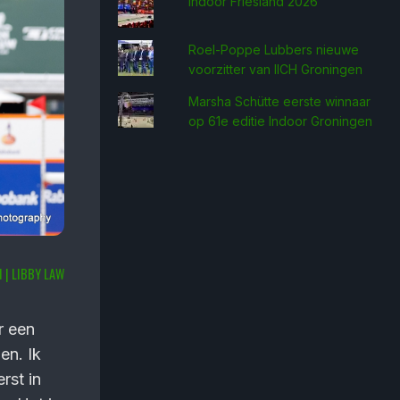
Indoor Friesland 2026
Roel-Poppe Lubbers nieuwe
voorzitter van IICH Groningen
Marsha Schütte eerste win­naar
op 61e editie Indoor Groningen
I | LIBBY LAW
r een
en. Ik
rst in