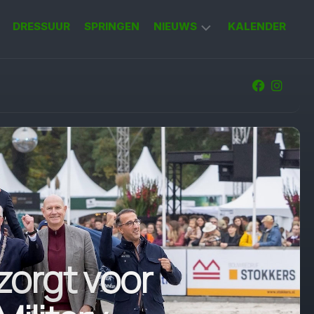
DRESSUUR
SPRINGEN
NIEUWS
KALENDER
KORT
NIEUWS
zorgt voor