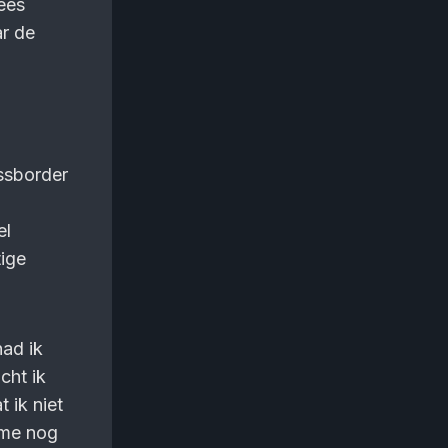
ees
ar de
ossborder
el
tige
had ik
cht ik
 ik niet
l me nog