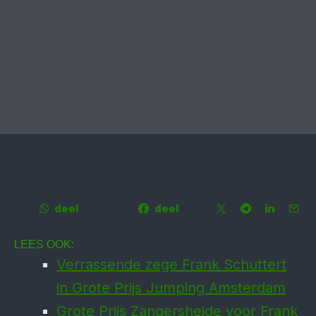
deel
deel
LEES OOK:
Verrassende zege Frank Schuttert
in Grote Prijs Jumping Amsterdam
Grote Prijs Zangersheide voor Frank