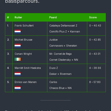
basisparcours.
#
Ruiter
Paard
Score
1.
Frank Schuttert
Cataleya Deltamossel Z
0 – 40.43
Comilfo Plus Z × Kannan
2.
Michiel Brusse
Justice
0 – 42.85
Cannavaro × Sheraton
3.
Conan Wright
Mr. Cornet de Rego
0 – 43.01
Cornet Obolensky × NN
4.
Marriët Smit-Hoekstra
Duco Z
4 – 38.66
Dakar × Riverman
5.
Enrico van Manen
Carlos
8 – 57.80
Chacco Blue × NN