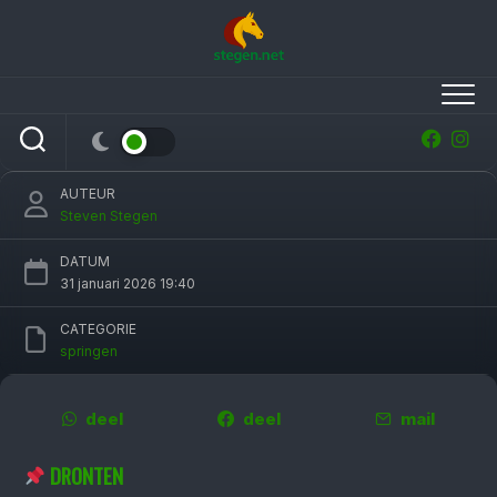
Skip
to
content
Frank Schuttert heeft topweek: wint ook
Grote Prijs Indoor Dronten
AUTEUR
Steven Stegen
DATUM
31 januari 2026 19:40
CATEGORIE
springen
deel
deel
mail
DRONTEN