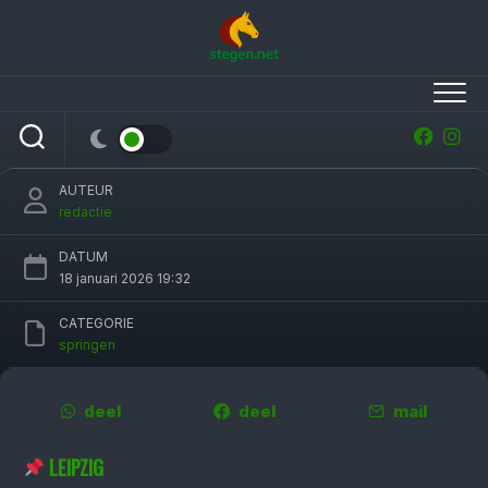
Skip
to
content
Steve Guerdat pakt in Leipzig het Championat
en de wereldbeker
AUTEUR
redactie
DATUM
18 januari 2026 19:32
CATEGORIE
springen
deel
deel
mail
LEIPZIG