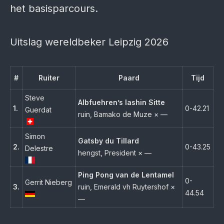
het basisparcours.
Uitslag wereldbeker Leipzig 2026
#
Ruiter
Paard
Tijd
Steve
Albfuehren’s Iashin Sitte
1.
0-42.21
Guerdat
ruin, Bamako de Muze × —
Simon
Gatsby du Tillard
2.
0-43.25
Delestre
hengst, President × —
Ping Pong van de Lentamel
0-
Gerrit Nieberg
3.
ruin, Emerald vh Ruytershof ×
44.54
—