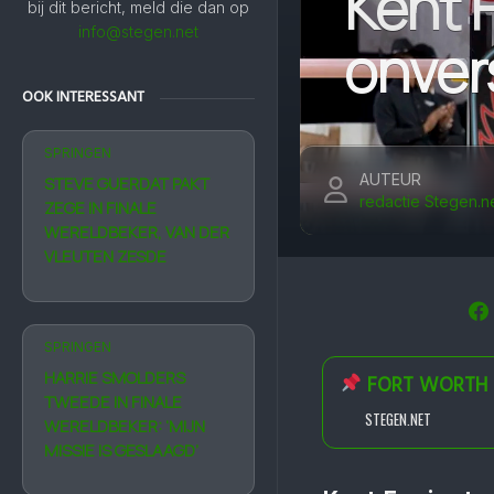
Kent 
bij dit bericht, meld die dan op
info@stegen.net
onver
OOK INTERESSANT
SPRINGEN
AUTEUR
STEVE GUERDAT PAKT
redactie Stegen.n
ZEGE IN FINALE
WERELDBEKER, VAN DER
VLEUTEN ZESDE
SPRINGEN
HARRIE SMOLDERS
FORT WORTH
TWEEDE IN FINALE
STEGEN.NET
WERELDBEKER: ‘MIJN
MISSIE IS GESLAAGD’