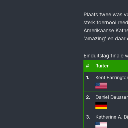
Plaats twee was v
sterk toernooi ree
Amerikaanse Kather
‘amazing’ en daar d
Einduitslag finale
#
Ruiter
1.
Kent Farringto
2.
Daniel Deusse
3.
Katherine A. D