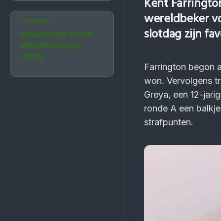
Kent Farringto
wereldbeker vo
SPRINGEN
slotdag zijn fa
DROOMSTART DUITSE
SPRINGRUITERS IN
LEIPZIG
Farrington begon a
won. Vervolgens tr
Greya, een 12-jari
ronde A een balkje
strafpunten.