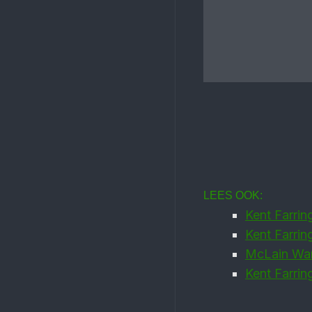
LEES OOK:
Kent Farri
Kent Farrin
McLain Ward
Kent Farrin