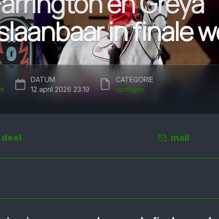
Farrington en Greya
slaanbaar in finale 
DATUM
CATEGORIE
et
12 april 2026 23:19
springen
deel
mail