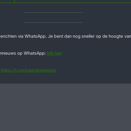
berichten via WhatsApp. Je bent dan nog sneller op de hoogte va
dennieuws op WhatsApp:
klik hier
:
https://t.me/paardennieuws