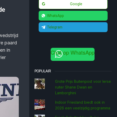
Google
de
WhatsApp
Telegram
wedstrijd
re paard
en in
Chat op WhatsApp
ier
POPULAIR
Grote Prijs Buitenpost voor Ierse
ruiter Shane Dwan en
Lamborghini
Indoor Friesland biedt ook in
2026 een veelzijdig programma