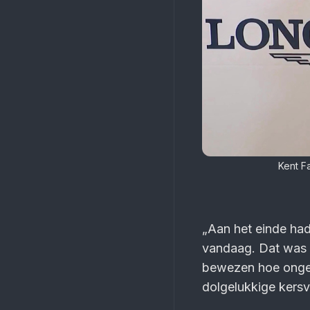
Kent F
„Aan het einde had 
vandaag. Dat was n
bewezen hoe ongeloo
dolgelukkige kersv