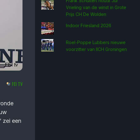
Frank Schuttert houdt Jur
Vrieling van de winst in Grote
Prijs CH De Wolden
Indoor Friesland 2026
Roel-Poppe Lubbers nieuwe
voorzitter van IICH Groningen
FEI TV
 ronde
euw
” zei een