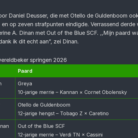
oor Daniel Deusser, die met Otello de Guldenboom oo
d en op zeven strafpunten eindigde. Verrassend derde
ine A. Dinan met Out of the Blue SCF. ,,Mijn paard w
ank ik dit echt aan”, zei Dinan.
 wereldbeker springen 2026
Paard
n
Greya
10-jarige merrie – Kannan × Cornet Obolensky
r
Otello de Guldenboom
12-jarige hengst – Tobago Z × Caretino
inan
Out of the Blue SCF
12-jarige merrie – Verdi TN × Cassini