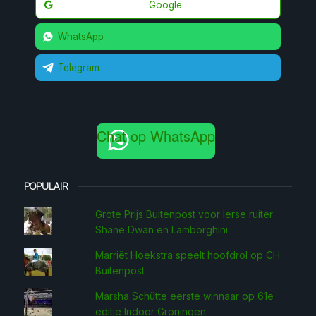
Google
WhatsApp
Telegram
Chat op WhatsApp
POPULAIR
Grote Prijs Buitenpost voor Ierse ruiter
Shane Dwan en Lamborghini
Marriët Hoekstra speelt hoofdrol op CH
Buitenpost
Marsha Schütte eerste win­naar op 61e
editie Indoor Groningen