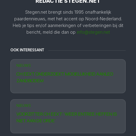
REDACTIE STEGEN.NET
Stegen.net brengt sinds 1995 onafhankelijk
paardennieuws, met het accent op Noord-Nederland.
Heb je tips en/of aanmerkingen of verbeteringen bij dit
bericht, meld die dan op
info@stegen.net
OOK INTERESSANT
NIEUWS
CH EEXT ONDERZOEKT MOGELIJKHEID AANLEG
ZANDBODEM
NIEUWS
VOORZITTER CH EEXT: ‘WEER ENTREE HEFFEN IS
NIET AAN DE ORDE’