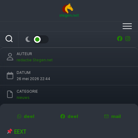
Skip
to
content
95e editie van CH Eext geslaagd, een terugblik
in foto’s
AUTEUR
redactie Stegen.net
DATUM
26 mei 2026 22:44
CATEGORIE
nieuws
deel
deel
mail
EEXT