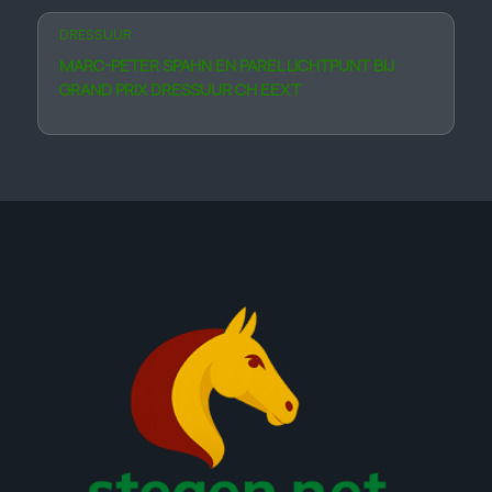
DRESSUUR
MARC-PETER SPAHN EN PAREL LICHTPUNT BIJ
GRAND PRIX DRESSUUR CH EEXT