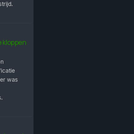
rijd.
te kloppen
on
icatie
ter was
.