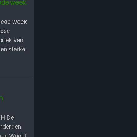
eede week
eede week
ndse
riek van
en sterke
n
CH De
onderden
nan Wright