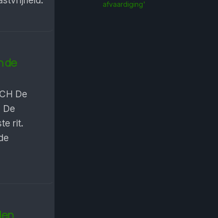
stvrijheid.
afvaardiging'
n de
 CH De
. De
te rit.
de
den