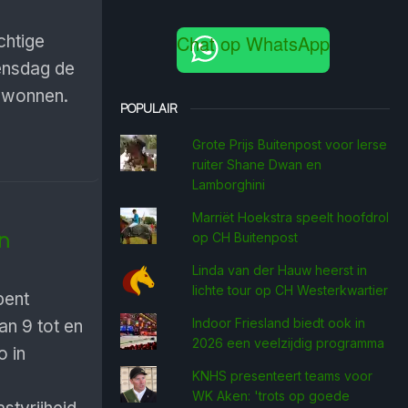
Chat op WhatsApp
htige
ensdag de
gewonnen.
POPULAIR
.
Grote Prijs Buitenpost voor Ierse
ruiter Shane Dwan en
Lamborghini
Marriët Hoekstra speelt hoofdrol
n
op CH Buitenpost
Linda van der Hauw heerst in
lichte tour op CH Westerkwartier
ent
Indoor Friesland biedt ook in
an 9 tot en
2026 een veelzijdig programma
o in
KNHS presenteert teams voor
WK Aken: 'trots op goede