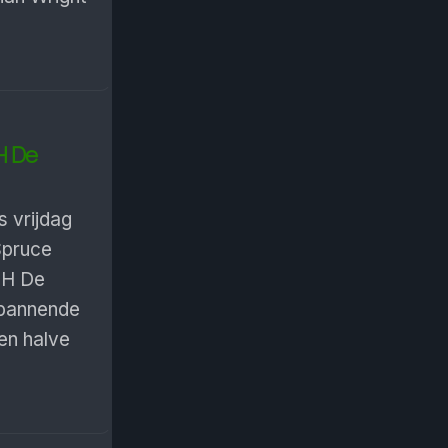
H De
 vrijdag
Spruce
CH De
 spannende
en halve