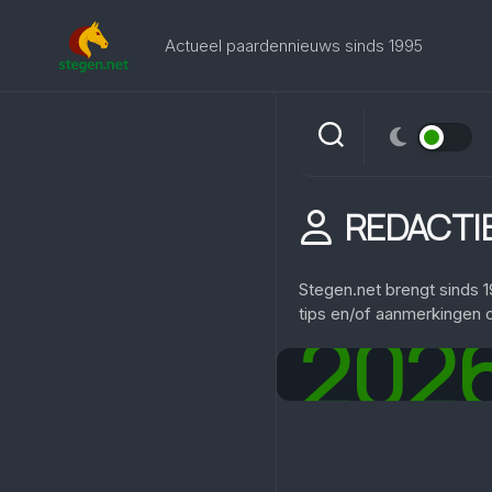
Skip
to
Actueel paardennieuws sinds 1995
content
REDACTI
Stegen.net brengt sinds 
tips en/of aanmerkingen o
202