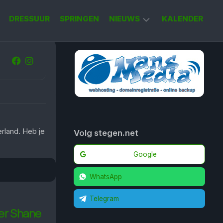
DRESSUUR
SPRINGEN
NIEUWS
KALENDER
KORT
NIEUWS
rland. Heb je
Volg stegen.net
Google
WhatsApp
Telegram
ter Shane