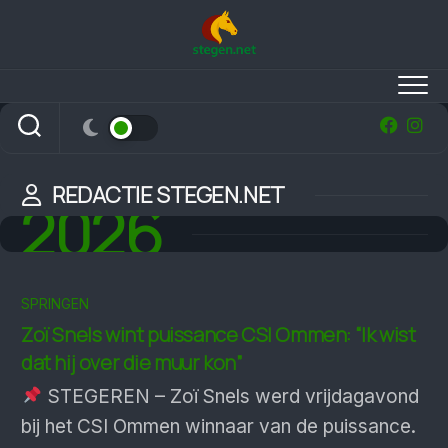
Skip
to
content
REDACTIE STEGEN.NET
2026
SPRINGEN
Zoï Snels wint puissance CSI Ommen: “Ik wist
dat hij over die muur kon”
STEGEREN – Zoï Snels werd vrijdagavond
bij het CSI Ommen winnaar van de puissance.