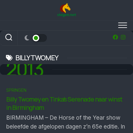
Skip
to
content
BILLY TWOMEY
2013
SPRINGEN
Billy Twomey en Tinka’s Serenade naar winst
in Birmingham
BIRMINGHAM – De Horse of the Year show
beleefde de afgelopen dagen z’n 65e editie. In