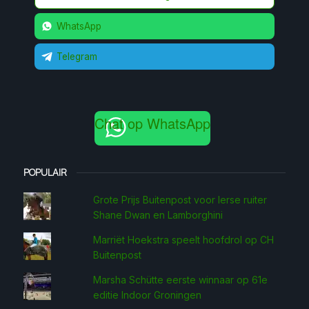
WhatsApp
Telegram
Chat op WhatsApp
POPULAIR
Grote Prijs Buitenpost voor Ierse ruiter
Shane Dwan en Lamborghini
Marriët Hoekstra speelt hoofdrol op CH
Buitenpost
Marsha Schütte eerste win­naar op 61e
editie Indoor Groningen