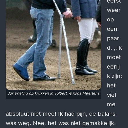
eerst
weer
op
een
paar
d. ,,Ik
moet
eerlij
k zijn:
het
Jur Vrieling op krukken in Tolbert. ©Roos Meertens
viel
me
absoluut niet mee! Ik had pijn, de balans
was weg. Nee, het was niet gemakkelijk.