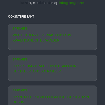
bericht, meld die dan op
info@stegen.net
OOK INTERESSANT
SPRINGEN
WEITE OLDENZIEL VERRAST PROFS IN
KWALIFICATIE CH DE WOLDEN
SPRINGEN
JUR VRIELING TE VOET OP CHIO AKEN NA
UITGLIJDER LONG JOHN SILVER
SPRINGEN
SPRINGRUITERS GRIJPEN LAATSTE STROHALM IN
DUBLIN