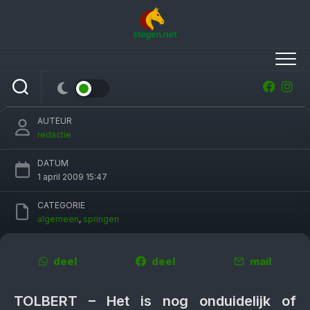
Skip
to
content
Rentree Jur Vrieling in Tolbert nog onzeker
AUTEUR
redactie
DATUM
1 april 2009 15:47
CATEGORIE
algemeen
,
springen
deel
deel
mail
TOLBERT – Het is nog onduidelijk of