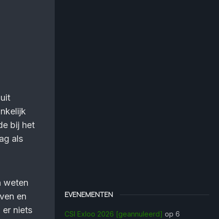
uit
nkelijk
e bij het
ag als
ch weten
EVENEMENTEN
even en
 er niets
CSI Exloo 2026 [geannuleerd]
op 6