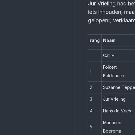
Jur Vrieling had he
iets inhouden, maar
gelopen”, verklaarde
rang
Naam
Cat. P
Folkert
1
Kelderman
2
Suzanne Teppe
3
Jur Vrieling
4
Hans de Vries
Marianne
5
Boerema