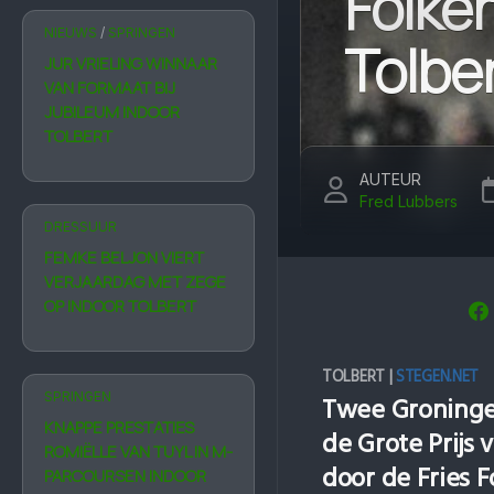
Folke
NIEUWS
/
SPRINGEN
Tolbe
JUR VRIELING WINNAAR
VAN FORMAAT BIJ
JUBILEUM INDOOR
TOLBERT
AUTEUR
Fred Lubbers
DRESSUUR
FEMKE BELJON VIERT
VERJAARDAG MET ZEGE
OP INDOOR TOLBERT
TOLBERT |
STEGEN.NET
SPRINGEN
Twee Groningers
KNAPPE PRESTATIES
de Grote Prijs
ROMIËLLE VAN TUYL IN M-
door de Fries 
PARCOURSEN INDOOR