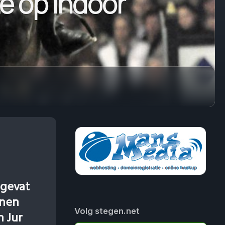
e op Indoor
ngevat
nnen
Volg stegen.net
n Jur