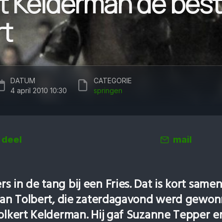
rt Kelderman de best
rt
DATUM
CATEGORIE
4 april 2010 10:30
springen
deel
mail
 in de tang bij een Fries. Dat is kort same
 van Tolbert, die zaterdagavond werd gewo
Folkert Kelderman. Hij gaf Suzanne Tepper e