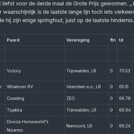
t liefst voor de derde maal de Grote Prijs gewonnen. ,
 waarschijnlijk is de laatste lange lijn toch iets verkeer
 hij zijn enige springfout, juist op de laatste hindernis
Paard
Vereniging
ftn
td
Victory
Trijnwalden, LR
0
70.53
r
Whatever RV
Veendam e.o., LR
0
65.15
Coasting
ZEO
0
66.78
Tsjakka
Trijnwalden, LR
0
66.94
Divoza Horseworld”s
Nienoord, LR
0
66.24
Nizarmo