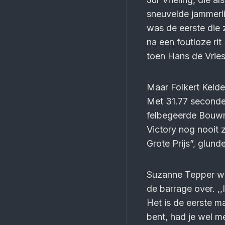
sneuvelde jammerli
was de eerste die 
na een foutloze ri
toen Hans de Vries 
Maar Folkert Kelde
Met 31.77 seconden
felbegeerde Bouwma
Victory nog nooit z
Grote Prijs”, glun
Suzanne Tepper was
de barrage over. ,
Het is de eerste maa
bent, had je wel m