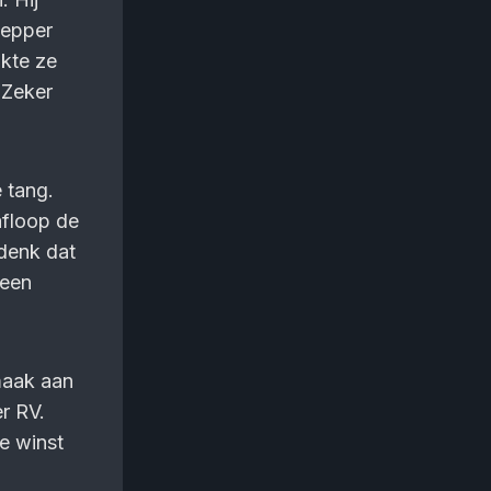
Tepper
okte ze
 Zeker
 tang.
afloop de
denk dat
 een
maak aan
r RV.
de winst