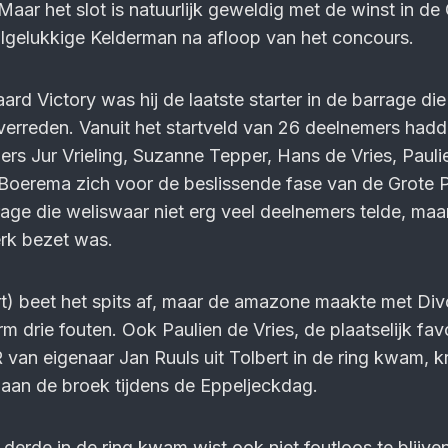
aar het slot is natuurlijk geweldig met de winst in de
dolgelukkige Kelderman na afloop van het concours.
aard Victory was hij de laatste starter in de barrage di
erreden. Vanuit het startveld van 26 deelnemers hadd
rs Jur Vrieling, Suzanne Tepper, Hans de Vries, Pauli
Boerema zich voor de beslissende fase van de Grote P
rage die weliswaar niet erg veel deelnemers telde, maa
erk bezet was.
t) beet het spits af, maar de amazone maakte met Di
 drie fouten. Ook Paulien de Vries, de plaatselijk favo
van eigenaar Jan Ruuls uit Tolbert in de ring kwam, k
 aan de broek tijdens de Eppeljeckdag.
s derde in de ring kwam wist ook niet foutloos te blijven