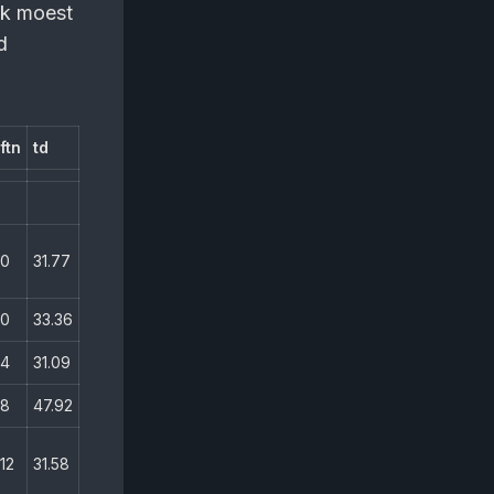
,Ik moest
d
.
ftn
td
0
31.77
0
33.36
4
31.09
8
47.92
12
31.58