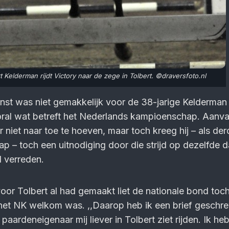
t Kelderman rijdt Victory naar de zege in Tolbert. ©draversfoto.nl
st was niet gemakkelijk voor de 38-jarige Kelderman 
ral wat betreft het Nederlands kampioenschap. Aanva
r niet naar toe te hoeven, maar toch kreeg hij – als derd
p – toch een uitnodiging door die strijd op dezelfde d
d verreden.
 voor Tolbert al had gemaakt liet de nationale bond to
het NK welkom was. ,,Daarop heb ik een brief geschr
paardeneigenaar mij liever in Tolbert ziet rijden. Ik heb