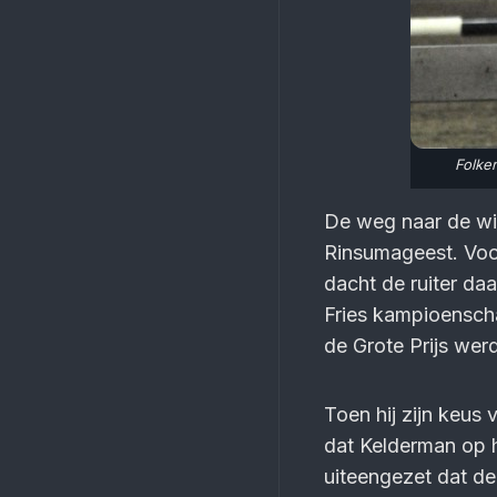
Folker
De weg naar de win
Rinsumageest. Voo
dacht de ruiter daa
Fries kampioenscha
de Grote Prijs wer
Toen hij zijn keus
dat Kelderman op 
uiteengezet dat de 