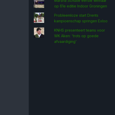
Marsha Schütte eerste win­naar
op 61e editie Indoor Groningen
Probleemloze start Drents
kampioenschap springen Exloo
KNHS presenteert teams voor
WK Aken: 'trots op goede
afvaardiging'