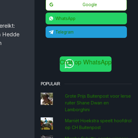
Google
WhatsApp
reikt:
Telegram
en Hedde
n
Chat op WhatsApp
POPULAIR
Grote Prijs Buitenpost voor Ierse
ruiter Shane Dwan en
Lamborghini
Marriët Hoekstra speelt hoofdrol
op CH Buitenpost