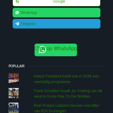
Google
WhatsApp
Telegram
Chat op WhatsApp
POPULAIR
Indoor Friesland biedt ook in 2026 een
veelzijdig programma
Frank Schuttert houdt Jur Vrieling van de
winst in Grote Prijs CH De Wolden
Roel-Poppe Lubbers nieuwe voorzitter
van IICH Groningen