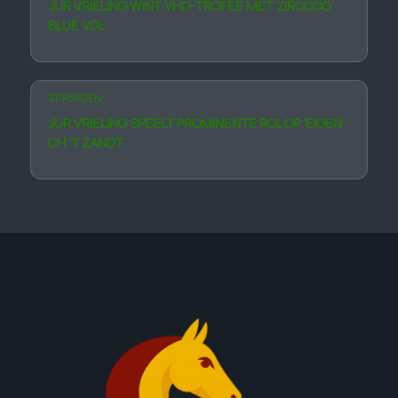
JUR VRIELING WINT VHO-TROFEE MET ZIROCCO
BLUE VDL
SPRINGEN
JUR VRIELING SPEELT PROMINENTE ROL OP ‘EIGEN’
CH ’T ZANDT