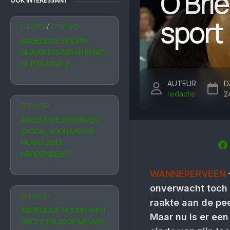
O’Brie
OOK INTERESSANT
sport
NIEUWS
/
SPRINGEN
ANGELIQUE HOORN
ONAANTASTBAAR IN NIC
CUP KLASSE Z
AUTEUR
D
redactie
24
SPRINGEN
ANGELIQUE HOORN EN
ZASCAL VOORAAN OP
PAARD 2013
HARDENBERG
WANNEPERVEEN
onverwacht toch 
SPRINGEN
raakte aan de pee
ANGELIQUE HOORN WINT
Maar nu is er een
GROTE PRIJS OP NIEUWE