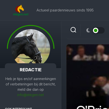
Skip
to
Actueel paardennieuws sinds 1995
content
REDACTIE
Heb je tips en/of aanmerkingen
of verbeteringen bij dit bericht,
meld die dan op
info@stegen.net