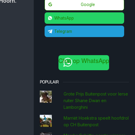
 Hoorn.
Google
WhatsApp
Telegram
Chat op WhatsApp
POPULAIR
Grote Prijs Buitenpost voor Ierse
ruiter Shane Dwan en
Lamborghini
Marriët Hoekstra speelt hoofdrol
op CH Buitenpost