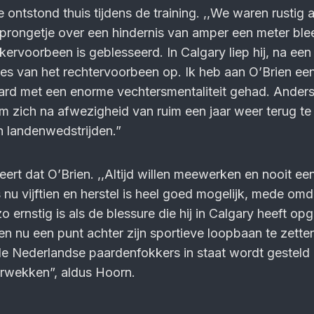
ontstond thuis tijdens de training. ,,We waren rustig 
sprongetje over een hindernis van amper een meter ble
kervoorbeen is geblesseerd. In Calgary liep hij, na een
es van het rechtervoorbeen op. Ik heb aan O’Brien ee
paard met een enorme vechtersmentaliteit gehad. Ander
m zich na afwezigheid van ruim een jaar weer terug t
n landenwedstrijden.”
ert dat O’Brien. ,,Altijd willen meewerken en nooit een
s nu vijftien en herstel is heel goed mogelijk, mede om
zo ernstig is als de blessure die hij in Calgary heeft op
en nu een punt achter zijn sportieve loopbaan te zetten
de Nederlandse paardenfokkers in staat wordt gesteld
erwekken”, aldus Hoorn.