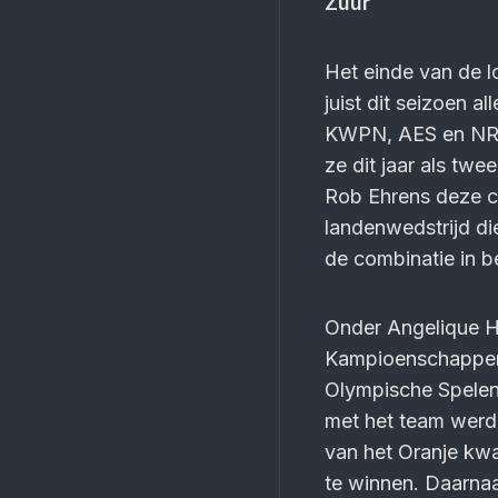
Zuur
Het einde van de l
juist dit seizoen a
KWPN, AES en NRP
ze dit jaar als tw
Rob Ehrens deze co
landenwedstrijd di
de combinatie in b
Onder Angelique H
Kampioenschappen, 
Olympische Spelen 
met het team werde
van het Oranje kwa
te winnen. Daarnaas