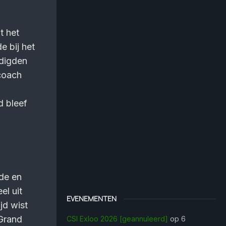
t het
e bij het
digden
scoach
d bleef
de en
el uit
EVENEMENTEN
jd wist
 Grand
CSI Exloo 2026 [geannuleerd]
op 6