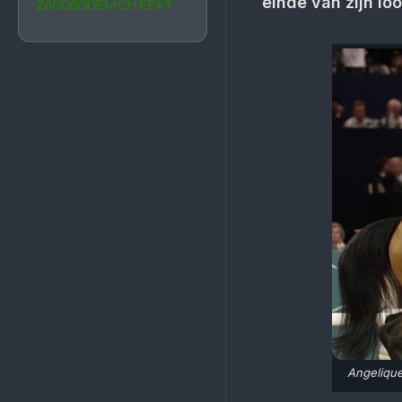
einde van zijn lo
ZANDBODEM CH EEXT
Angelique