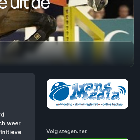
e uit de
rd
ch weer.
Volg stegen.net
initieve