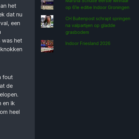
Marsha Schütte eerste win­naar
aan het
op 61e editie Indoor Groningen
ek dat nu
CH Buitenpost schrapt springen
 val, een
na valpartijen op gladde
n
grasbodem
s was het
Indoor Friesland 2026
e knokken
 fout
dat de
gelopen.
 en ik
 om heel