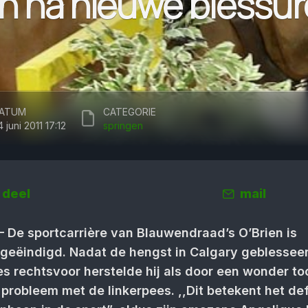
n na nieuwe blessur
ATUM
CATEGORIE
 juni 2011 17:12
springen
deel
mail
– De sportcarrière van Blauwendraad’s O’Brien is
geëindigd. Nadat de hengst in Calgary geblessee
s rechtsvoor herstelde hij als door een wonder to
 probleem met de linkerpees. ,,Dit betekent het def