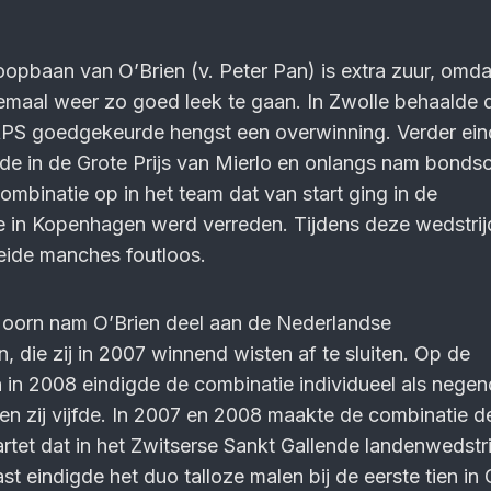
oopbaan van O’Brien (v. Peter Pan) is extra zuur, omda
llemaal weer zo goed leek te gaan. In Zwolle behaalde d
S goedgekeurde hengst een overwinning. Verder ein
eede in de Grote Prijs van Mierlo en onlangs nam bond
mbinatie op in het team dat van start ging in de
e in Kopenhagen werd verreden. Tijdens deze wedstrij
eide manches foutloos.
oorn nam O’Brien deel aan de Nederlandse
die zij in 2007 winnend wisten af te sluiten. Op de
in 2008 eindigde de combinatie individueel als negen
n zij vijfde. In 2007 en 2008 maakte de combinatie de
rtet dat in het Zwitserse Sankt Gallende landenwedstri
t eindigde het duo talloze malen bij de eerste tien in