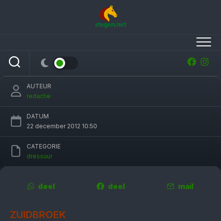
Skip
to
content
Indoor Veendam: Marjan Hooge en Richfield
niet te kloppen
AUTEUR
redactie
DATUM
22 december 2012 10:50
CATEGORIE
dressuur
deel
deel
mail
ZUIDBROEK