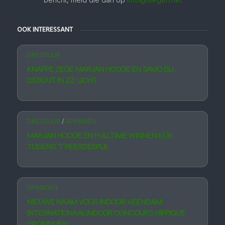
OOK INTERESSANT
DRESSUUR
KNAPPE ZEGE MARJAN HOOGE EN SAVIO BIJ
DEBUUT IN ZZ-LICHT
DRESSUUR
/
SPRINGEN
MARJAN HOOGE EN FULLTIME WINNEN KÜR
TIJDENS ’T PEERDESPUL
SPRINGEN
NIEUWE NAAM VOOR INDOOR VEENDAM:
INTERNATIONAAL INDOOR CONCOURS HIPPIQUE
GRONINGEN