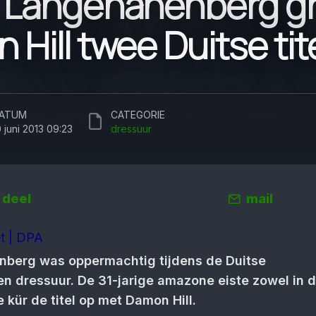
 Langehanenberg gr
Hill twee Duitse tit
ATUM
CATEGORIE
0 juni 2013 09:23
dressuur
deel
mail
t | DPA
berg was oppermachtig tijdens de Duitse
 dressuur. De 31-jarige amazone eiste zowel in 
e kür de titel op met Damon Hill.