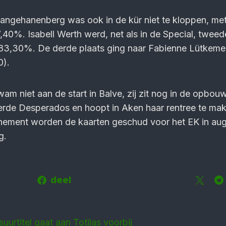
Langehanenberg was ook in de kür niet te kloppen, me
,40%. Isabell Werth werd, net als in de Special, twee
3,30%. De derde plaats ging naar Fabienne Lütkeme
0).
wam niet aan de start in Balve, zij zit nog in de opbou
erde Desperados en hoopt in Aken haar rentree te ma
ement worden de kaarten geschud voor het EK in aug
g.
deel
uurtitel gaat aan Totilas voorbij