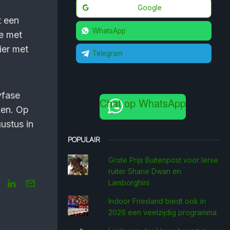
Google
t een
WhatsApp
de met
ier met
Telegram
wfase
Chat op WhatsApp
ken. Op
ustus in
POPULAIR
Grote Prijs Buitenpost voor Ierse
ruiter Shane Dwan en
Lamborghini
Indoor Friesland biedt ook in
2026 een veelzijdig programma