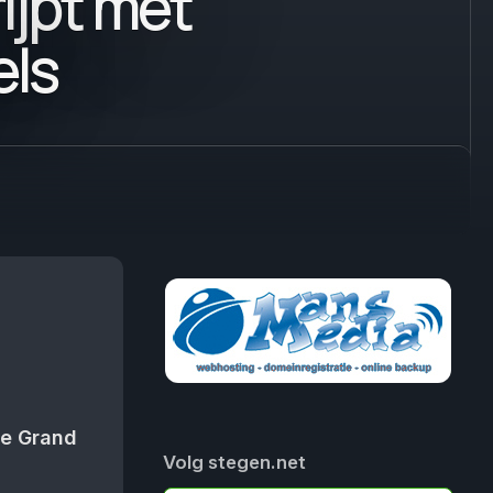
ijpt met
els
de Grand
Volg stegen.net