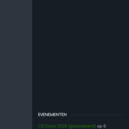
EVENEMENTEN
CSI Exloo 2026 [geannuleerd]
op 6