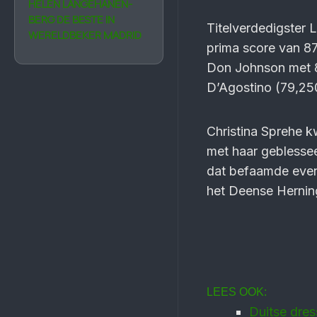
HELEN LANGE­HANEN­
BERG DE BESTE IN
Titelverdedigster 
WERELDBEKER MADRID
prima score van 87
Don Johnson met 8
D’Agostino (79,25
Christina Sprehe k
met haar geblesse
dat befaamde even
het Deense Hernin
LEES OOK:
Duitse dress