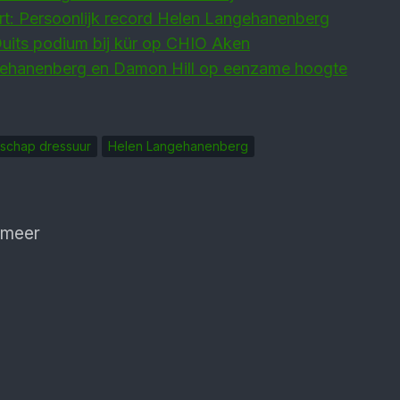
rt: Persoonlijk record Helen Langehanenberg
uits podium bij kür op CHIO Aken
ehanenberg en Damon Hill op eenzame hoogte
nschap dressuur
Helen Langehanenberg
 meer