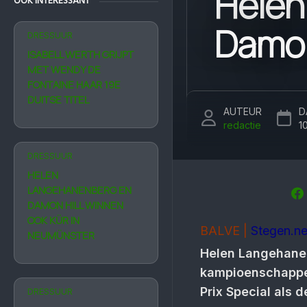
Helen
OOK INTERESSANT
Damon 
DRESSUUR
ISABELL WERTH GRIJPT
MET WENDY DE
FONTAINE HAAR 19E
DUITSE TITEL
AUTEUR
D
redactie
1
DRESSUUR
HELEN
LANGEHANENBERG EN
DAMON HILL WINNEN
OOK KÜR IN
BALVE |
Stegen.ne
NEUMÜNSTER
Helen Langehanen
kampioenschappen
Prix Special als d
DRESSUUR