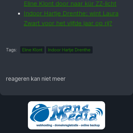
Eline Klont door naar kür ZZ-licht
Indoor Hartje Drenthe: wint Laura
Zwart voor het vijfde jaar op rij?
Tags:
Eline Klont
Indoor Hartje Drenthe
reageren kan niet meer