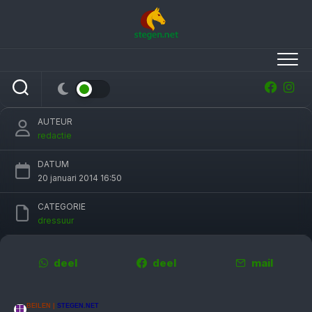
Skip
to
content
Eline Klont wint ZZ-licht bij dressuur Indoor
Hartje Drenthe
AUTEUR
redactie
DATUM
20 januari 2014 16:50
CATEGORIE
dressuur
deel
deel
mail
BEILEN |
STEGEN.NET