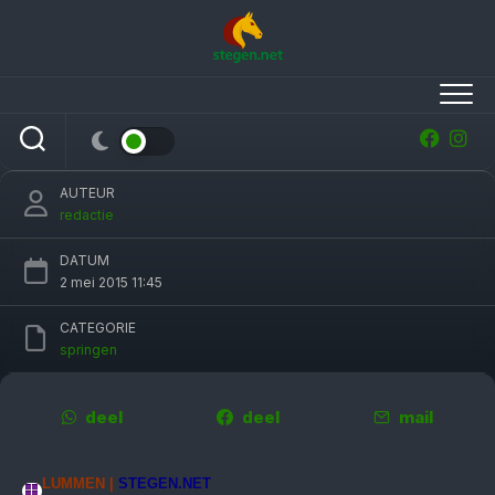
Skip
to
content
Italië wint Nations Cup Lummen, Nederland
gedeeld vijfde
AUTEUR
redactie
DATUM
2 mei 2015 11:45
CATEGORIE
springen
deel
deel
mail
LUMMEN |
STEGEN.NET