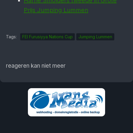
Harrie Smolders tweede in Grote
Prijs Jumping Lummen
Tags:
FEI Furusiyya Nations Cup
Jumping Lummen
reageren kan niet meer