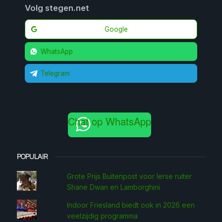
Volg stegen.net
Google
WhatsApp
Telegram
Chat op WhatsApp
POPULAIR
Grote Prijs Buitenpost voor Ierse ruiter
Shane Dwan en Lamborghini
Indoor Friesland biedt ook in 2026 een
veelzijdig programma