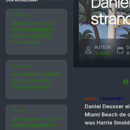
Danie
OOK INTERESSANT
stran
SPRINGEN
VIERDE PLAATS VOOR
GERCO SCHRÖDER IN
GLOBAL CHAMPIONS
TOUR LONDEN
AUTEUR
D
redactie
9
SPRINGEN
MCLAIN WARD WINNAAR
GLOBAL CHAMPIONS
TOUR ANTWERPEN
MIAMI |
STEGEN.NET
Daniel Deusser ei
NIEUWS
Miami Beach de o
INDOOR BRABANT ROEPT
was Harrie Smolde
HARRIE SMOLDERS UIT