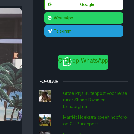
Google
WhatsApp
Telegram
Chat op WhatsApp
POPULAIR
Grote Prijs Buitenpost voor Ierse
ruiter Shane Dwan en
Lamborghini
Marriët Hoekstra speelt hoofdrol
op CH Buitenpost