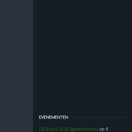
EVENEMENTEN
CSI Exloo 2026 [geannuleerd]
op 6