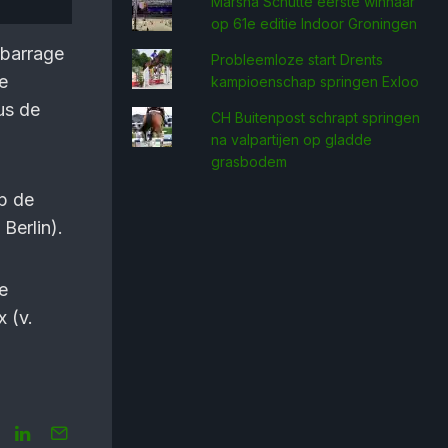
Marsha Schütte eerste win­naar
op 61e editie Indoor Groningen
 barrage
Probleemloze start Drents
e
kampioenschap springen Exloo
dus de
CH Buitenpost schrapt springen
na valpartijen op gladde
grasbodem
p de
Berlin).
e
x (v.