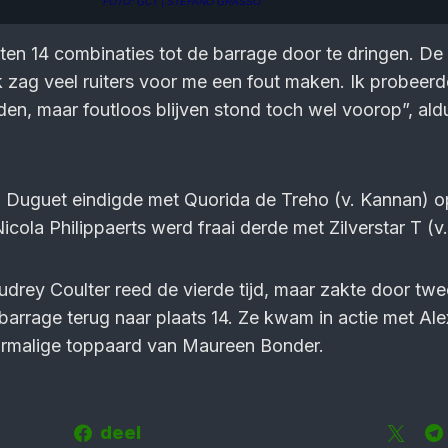
FOTO: GCT | STEFANO GRASSO
sten 14 combinaties tot de barrage door te dringen. De
Ik zag veel ruiters voor me een fout maken. Ik probeerd
rijden, maar foutloos blijven stond toch wel voorop”, al
 Duguet eindigde met Quorida de Treho (v. Kannan) o
cola Philippaerts werd fraai derde met Zilverstar T (v. 
rey Coulter reed de vierde tijd, maar zakte door twe
barrage terug naar plaats 14. Ze kwam in actie met Ale
ormalige toppaard van Maureen Bonder.
deel