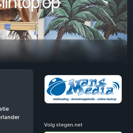
lintop op
atie
erlander
Volg stegen.net