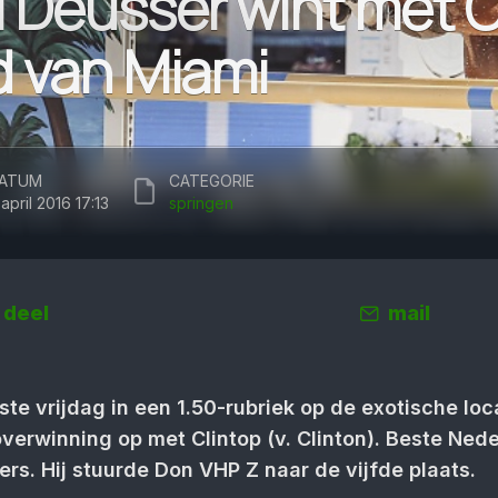
l Deusser wint met C
d van Miami
ATUM
CATEGORIE
 april 2016 17:13
springen
deel
mail
ste vrijdag in een 1.50-rubriek op de exotische loc
verwinning op met Clintop (v. Clinton). Beste Ned
rs. Hij stuurde Don VHP Z naar de vijfde plaats.