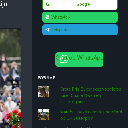
ijn
Google
WhatsApp
Telegram
Chat op WhatsApp
POPULAIR
Grote Prijs Buitenpost voor Ierse
ruiter Shane Dwan en
Lamborghini
Marriët Hoekstra speelt hoofdrol
op CH Buitenpost