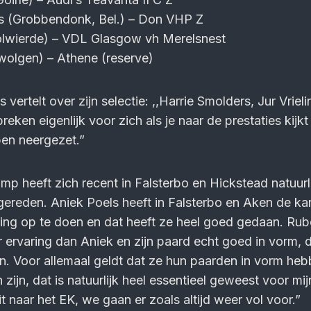
s (Grobbendonk, Bel.) – Don VHP Z
Holwierde) – VDL Glasgow vh Merelsnest
wolgen) – Athene (reserve)
ertelt over zijn selectie: ,,Harrie Smolders, Jur Vrieli
ken eigenlijk voor zich als je naar de prestaties kijkt
ben neergezet.”
mp heeft zich recent in Falsterbo en Hickstead natuurl
 gereden. Aniek Poels heeft in Falsterbo en Aken de ka
ing op te doen en dat heeft ze heel goed gedaan. Rub
er ervaring dan Aniek en zijn paard echt goed in vorm, 
an. Voor allemaal geldt dat ze hun paarden in vorm he
zijn, dat is natuurlijk heel essentieel geweest voor mij
uit naar het EK, we gaan er zoals altijd weer vol voor.”