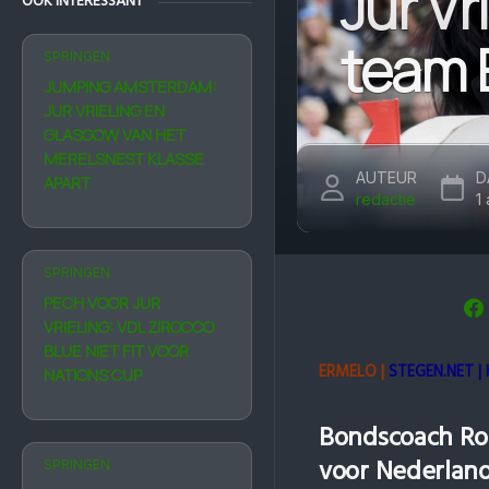
Jur Vr
OOK INTERESSANT
team 
SPRINGEN
JUMPING AMSTERDAM:
JUR VRIELING EN
GLASGOW VAN HET
MERELSNEST KLASSE
AUTEUR
D
APART
redactie
1
SPRINGEN
PECH VOOR JUR
VRIELING: VDL ZIROCCO
BLUE NIET FIT VOOR
ERMELO |
STEGEN.NET |
NATIONS CUP
Bondscoach Ro
voor Nederland
SPRINGEN