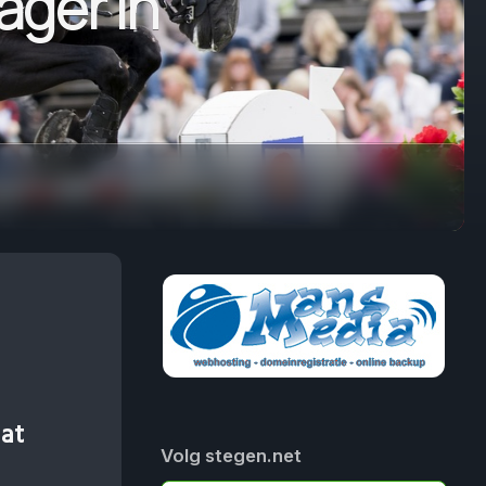
ager in
at
Volg stegen.net