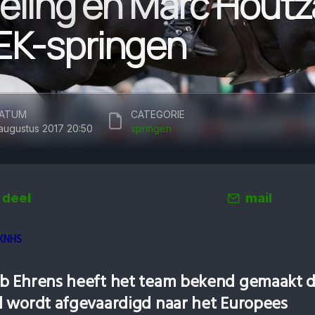
ieling en Marc Houtz
EK-springen
ATUM
CATEGORIE
 augustus 2017 20:50
springen
deel
mail
 KNHS
b Ehrens heeft het team bekend gemaakt d
 wordt afgevaardigd naar het Europees