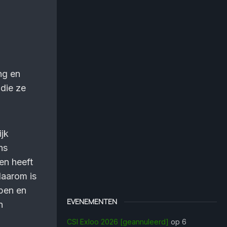
ng en
 die ze
ijk
ns
en heeft
daarom is
bben en
EVENEMENTEN
n
CSI Exloo 2026 [geannuleerd]
op 6