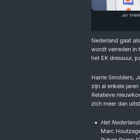
Jur Vriel
Nederland gaat als
wordt verreden in
het EK dressuur, p
Harrie Smolders, 
zijn al enkele jar
Relatieve nieuwko
zich meer dan uit
Het Nederlands
Marc Houtzager
Ruben Romp (Go