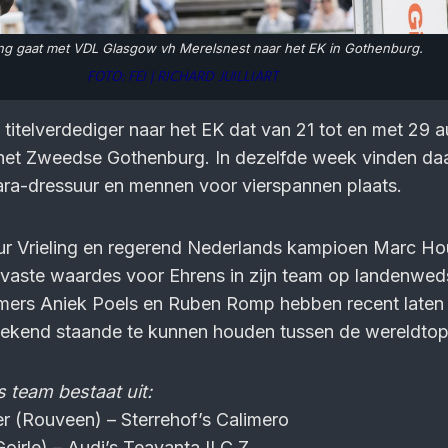
ing gaat met VDL Glasgow vh Merelsnest naar het EK in Gothenburg.
FOTO: FEI | RICHARD JUILLIART
 titelverdediger naar het EK dat van 21 tot en met 29 
 het Zweedse Gothenburg. In dezelfde week vinden da
ara-dressuur en mennen voor vierspannen plaats.
Jur Vrieling en regerend Nederlands kampioen Marc Ho
en vaste waardes voor Ehrens in zijn team op landenweds
mers Aniek Poels en Ruben Romp hebben recent laten 
stekend staande te kunnen houden tussen de wereldtop
 team bestaat uit:
 (Rouveen) – Sterrehof’s Calimero
irle) – Audi’s Teavanta II C Z