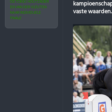
OS TOKIO: HOUTZAGER
kampioenschap 
EN VAN DER VLEUTEN
vaste waarden.
NAAR INDIVIDUELE
FINALE