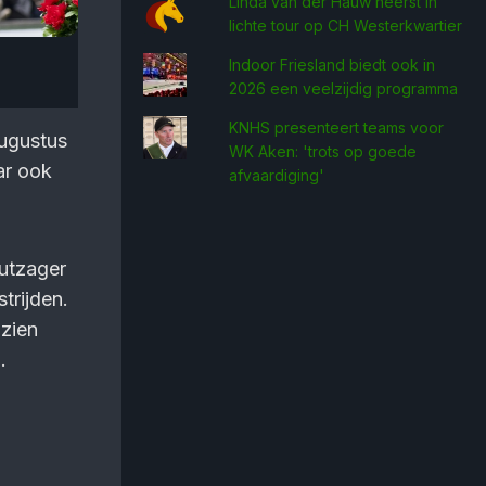
Linda van der Hauw heerst in
lichte tour op CH Westerkwartier
Indoor Friesland biedt ook in
2026 een veelzijdig programma
KNHS presenteert teams voor
augustus
WK Aken: 'trots op goede
ar ook
afvaardiging'
utzager
trijden.
zien
.