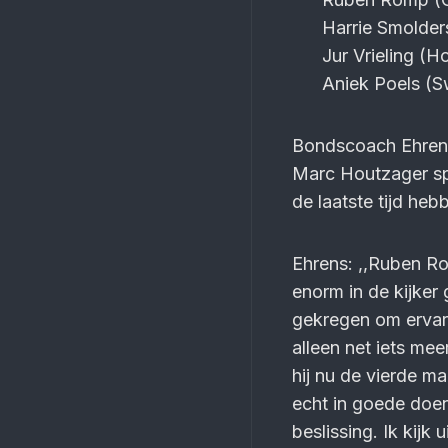
Harrie Smolder
Jur Vrieling (
Aniek Poels (S
Bondscoach Ehrens v
Marc Houtzager spre
de laatste tijd heb
Ehrens: ,,Ruben Ro
enorm in de kijker
gekregen om ervar
alleen net iets me
hij nu de vierde m
echt in goede doen 
beslissing. Ik kijk 