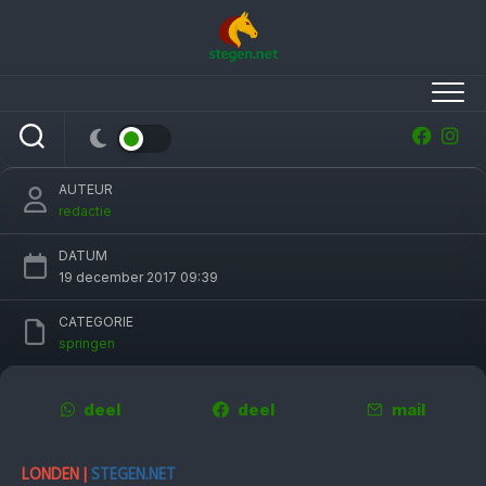
Skip
to
content
Harrie Smolders rijdt Zinius naar tweede
plaats in Grote Prijs Londen
AUTEUR
redactie
DATUM
19 december 2017 09:39
CATEGORIE
springen
deel
deel
mail
LONDEN |
STEGEN.NET