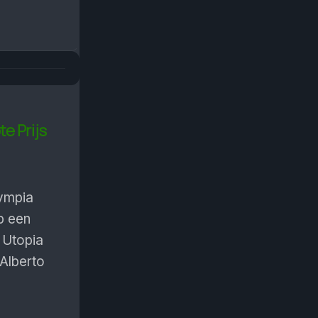
e Prijs
lympia
p een
 Utopia
 Alberto