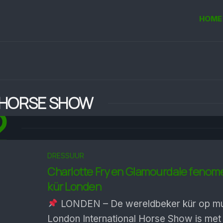
HOME
 HORSE SHOW
2
DRESSUUR
Charlotte Fry en Glamour­dale feno­m
kür Londen
LONDEN – De wereld­beker kür op muz
London Inter­national Horse Show is met