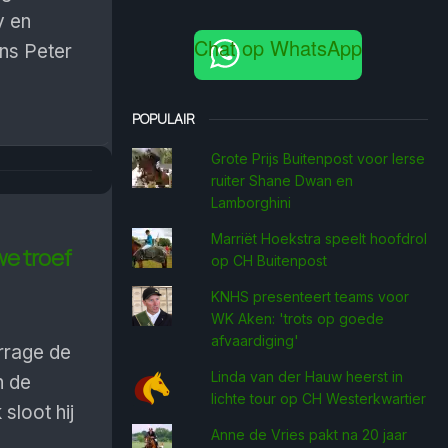
y en
Chat op WhatsApp
ns Peter
POPULAIR
Grote Prijs Buitenpost voor Ierse
ruiter Shane Dwan en
Lamborghini
Marriët Hoekstra speelt hoofdrol
we troef
op CH Buitenpost
KNHS presenteert teams voor
WK Aken: 'trots op goede
afvaardiging'
arrage de
Linda van der Hauw heerst in
n de
lichte tour op CH Westerkwartier
sloot hij
Anne de Vries pakt na 20 jaar