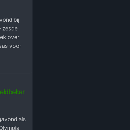
vond bij
e zesde
iek over
 was voor
reldbeker
gavond als
 Olympia