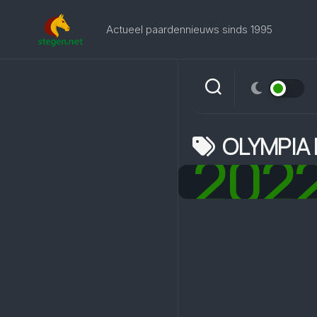
Skip
to
Actueel paardennieuws sinds 1995
content
OLYMPIA
202