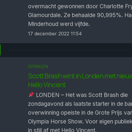
over­macht gewonnen door Charlotte Fr
Glamour­dale. Ze behaalde 90,995%. Ha
Minder­houd werd vijfde.
17 december 2022 11:54
9
SPRINGEN
Scott Brash wint in Londen met nieu
Hello Vincent
LONDEN – Het was Scott Brash die
zondagavond als laatste starter in de b
overwinning opeiste in de Grote Prijs va
Olympia Horse Show. Voor eigen publiek 
in stijl af met Hello Vincent.