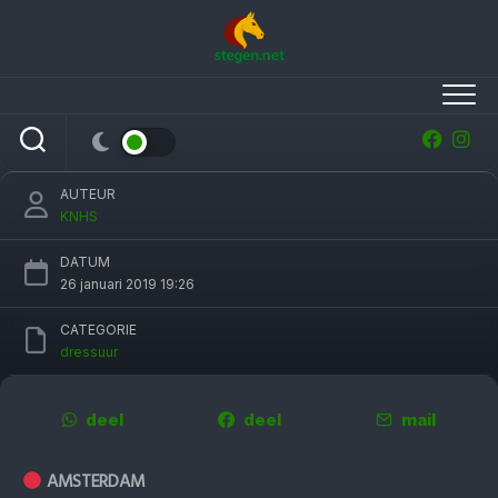
Skip
to
content
Duits podium bij Jumping Amsterdam,
Minderhoud vijfde
AUTEUR
KNHS
DATUM
26 januari 2019 19:26
CATEGORIE
dressuur
deel
deel
mail
AMSTERDAM