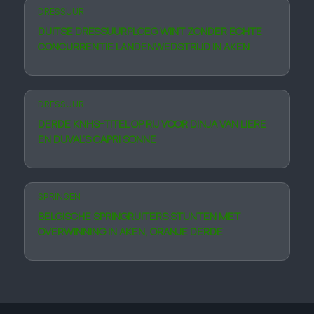
DRESSUUR
DUITSE DRESSUURPLOEG WINT ZONDER ECHTE
CONCURRENTIE LANDENWEDSTRIJD IN AKEN
DRESSUUR
DERDE KNHS-TITEL OP RIJ VOOR DINJA VAN LIERE
EN DUVAL’S CAPRI SONNE
SPRINGEN
BELGISCHE SPRINGRUITERS STUNTEN MET
OVERWINNING IN AKEN, ORANJE DERDE