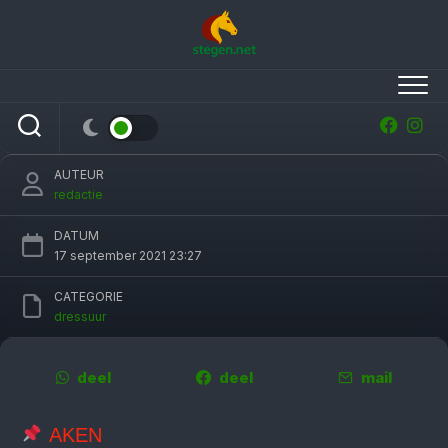
Skip
to
content
Marten Luiten en Dinja van Liere winnen op
CHIO Aken
AUTEUR
redactie
DATUM
17 september 2021 23:27
CATEGORIE
dressuur
deel
deel
mail
AKEN