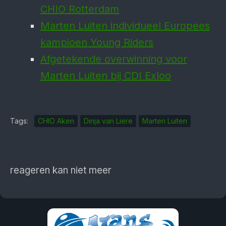
CHIO Rotterdam
Marten Luiten individueel Europees
kampioen Young Riders
Afgetekende overwinning voor
Marten Luiten bij CDI Exloo
Tags:
CHIO Aken
Dinja van Liere
Marten Luiten
reageren kan niet meer