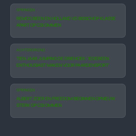
SPRINGEN
REMCO BEEN EN HOLLAND VD BISSCHOP KLASSE
APART OP CSI OMMEN
ACHTERGROND
TIEN JAAR JUMPING DE DRIEHOEK: ‘IEDEREEN
ENTHOUSIAST MAKEN VOOR PAARDENSPORT’
SPRINGEN
ALBERT ZOER EN FREEDOM BEGINNEN OPNIEUW
STERK OP CSI OMMEN