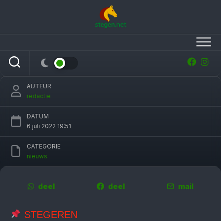
Skip
to
content
Ruiters uit 25 landen naar 12e editie CSI
Ommen
AUTEUR
redactie
DATUM
6 juli 2022 19:51
CATEGORIE
nieuws
deel
deel
mail
STEGEREN