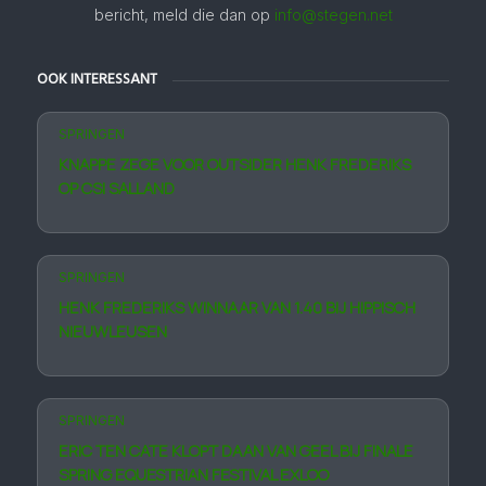
bericht, meld die dan op
info@stegen.net
OOK INTERESSANT
SPRINGEN
KNAPPE ZEGE VOOR OUTSIDER HENK FREDERIKS
OP CSI SALLAND
SPRINGEN
HENK FREDERIKS WINNAAR VAN 1.40 BIJ HIPPISCH
NIEUWLEUSEN
SPRINGEN
ERIC TEN CATE KLOPT DAAN VAN GEEL BIJ FINALE
SPRING EQUESTRIAN FESTIVAL EXLOO