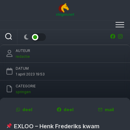
Skip
to
content
Henk Frederiks eerste en laatste in 1.45 bij
Spring Equestrian Festival
AUTEUR
redactie
DATUM
1 april 2023 19:53
CATEGORIE
springen
deel
deel
mail
EXLOO – Henk Frederiks kwam