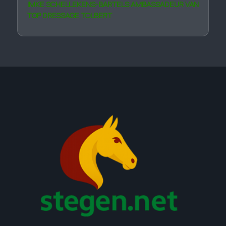
IMKE SCHELLEKENS-BARTELS AMBASSADEUR VAN
TOP DRESSAGE TOLBERT