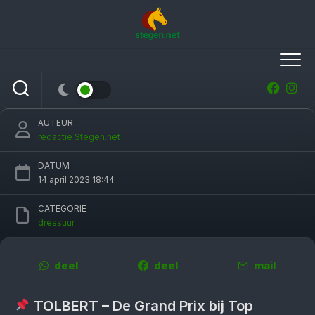
Skip
to
content
Ruime zege voor Carl Hester en Fame in
Grand Prix bij Top Dressage Tolbert
AUTEUR
redactie Stegen.net
DATUM
14 april 2023 18:44
CATEGORIE
dressuur
deel
deel
mail
TOLBERT – De Grand Prix bij Top