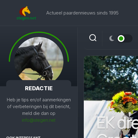
Skip
to
Actueel paardennieuws sinds 1995
content
REDACTIE
Heb je tips en/of aanmerkingen
of verbeteringen bij dit bericht,
meld die dan op
EK dr
info@stegen.net