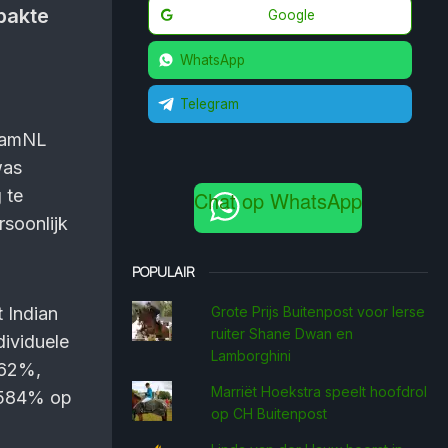
pakte
Google
WhatsApp
Telegram
teamNL
was
 te
Chat op WhatsApp
soonlijk
POPULAIR
 Indian
Grote Prijs Buitenpost voor Ierse
ruiter Shane Dwan en
dividuele
Lamborghini
562%,
Marriët Hoekstra speelt hoofdrol
,584% op
op CH Buitenpost