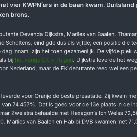
met vier KWPN’ers in de baan kwam. Duitsland 
ken brons.
butante Devenda Dijkstra, Marlies van Baalen, Thamar
e Scholtens, eindigde dus als vijfde, een positie die 
e dag innam, zijn het toen gezamenlijk. De vijfde plek 
ls bij
het vorige EK in Hagen
. Dijkstra leverde het weg
voor Nederland, maar de EK debutante reed wel een per
leverde voor Oranje de beste presatatie. Zij kwam met
 van 74,457%. Dat is goed voor de 13e plaats in de in
amar Zweistra behaalde met Hexagon’s Ich Weiss 72,
20. Marlies van Baalen en Habibi DVB kwamen met 71