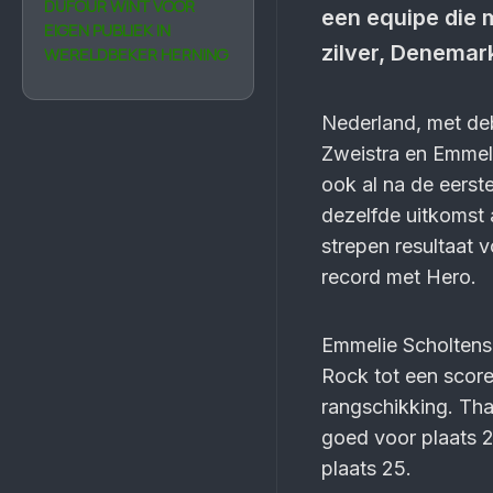
DUFOUR WINT VOOR
een equipe die 
EIGEN PUBLIEK IN
zilver, Denemar
WERELD­BEKER HERNING
Nederland, met de
Zweistra en Emmeli
ook al na de eerst
dezelfde uitkomst a
strepen resultaat 
record met Hero.
Emmelie Scholtens 
Rock tot een score
rangschikking. Th
goed voor plaats 
plaats 25.