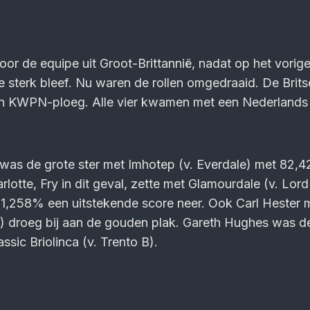
or de equipe uit Groot-Brittannië, nadat op het vorig
e sterk bleef. Nu waren de rollen omgedraaid. De Brits
en KWPN-ploeg. Alle vier kwamen met een Nederlands 
 was de grote ster met Imhotep (v. Everdale) met 82,
lotte, Fry in dit geval, zette met Glamourdale (v. Lord
81,258% een uitstekende score neer. Ook Carl Hester 
) droeg bij aan de gouden plak. Gareth Hughes was d
sic Briolinca (v. Trento B).