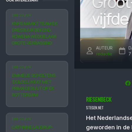
Groot-
OOK INTERESSANT
vijfde
DRESSUUR
KNHS MAAKT TEAM EK
DRESSUUR BEKEND,
ROWENA WEGGELAAR
GROTE VERRASSING
AUTEUR
D
redactie
7
DRESSUUR
EMMELIE SCHOLTENS
‘DOLGELUKKIG’ MET
PRIMA DEBUUT OP EK
ROTTERDAM
RIESENBECK
STEGEN.NET
Het Nederlandse
DRESSUUR
geworden in de 
CATHRINE LAU­DRUP-