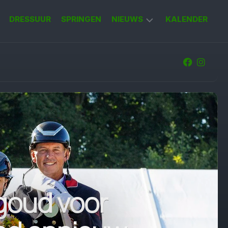
DRESSUUR
SPRINGEN
NIEUWS
KALENDER
KORT
NIEUWS
 goud voor