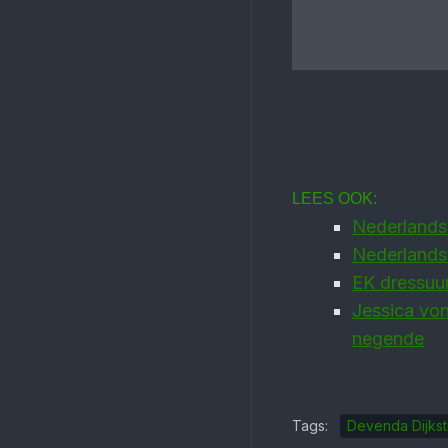
LEES OOK:
Nederlandse
Nederlands
EK dressuur
Jessica vo
negende
Tags:
Devenda Dijkst