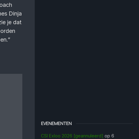
coach
nes Dinja
ie je dat
worden
den.”
EVENEMENTEN
CSI Exloo 2026 [geannuleerd]
op 6