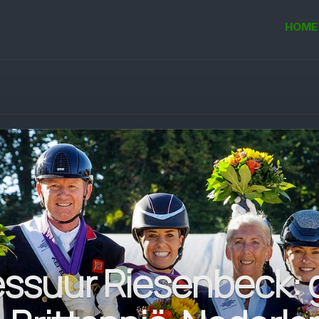
HOME
essuur Riesen­beck: