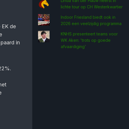
Linda van der Hauw heerst in
lichte tour op CH Westerkwartier
Indoor Friesland biedt ook in
2026 een veelzijdig programma
e EK de
e
KNHS presenteert teams voor
WK Aken: 'trots op goede
paard in
afvaardiging'
422%.
met
e