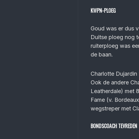
KWPN-PLOEG
Goud was er dus vo
Duitse ploeg nog t
ruiterploeg was e
de baan.
Charlotte Dujardin
Ook de andere Char
Leatherdale) met 
Fame (v. Bordeaux
wegstreper met Clas
BONDSCOACH TEVREDEN