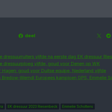
deel
 dressuur­ruiters vijfde na eerste dag EK dressuur Rie
e dressuur­ploeg vijfde, goud voor Denen op WK
 Hagen: goud voor Duitse equipe, Nederland vijfde
n Bredow-Werndl Euro­pees kampioen GPS, Emmelie S
ra
EK dressuur 2023 Riesenbeck
Emmelie Scholtens