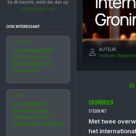
intern
bij dit bericht, meld die dan op
info@stegen.net
Groni
OOK INTERESSANT
SPRINGEN
AUTEUR
ANNE BAKKER DOET
redactie Stegen.n
GOEDE ZAKEN IN L-
KLASSE BIJ INDOOR
GRONINGEN
PONY'S
GRONINGEN
IICH GRONINGEN
BEGONNEN, LIEKE
STEGEN.NET
SPELBRINK ACTEERT
Met twee overwi
STERK IN PONYSPRINGEN
het internation