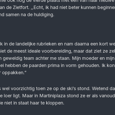
ie ook nog de vierde plaats met één van haar nieuwe 
n de Zietfort. ,,Echt, ik had niet beter kunnen beginne
end samen na de huldiging.
ok in de landelijke rubrieken en nam daarna een kort w
 niet de meest ideale voorbereiding, maar dat ziet ze ze
en geweldig team achter me staan. Mijn moeder en mijn 
Mei hebben de paarden prima in vorm gehouden. Ik kon
r oppakken.”
 wel voorzichtig toen ze op de ski’s stond. Wetend da
de loer ligt. Maar in Martiniplaza stond ze er als vanou
 niet in staat haar te kloppen.