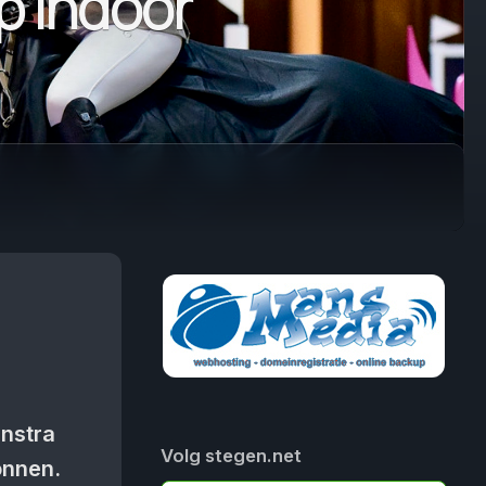
p Indoor
enstra
Volg stegen.net
onnen.