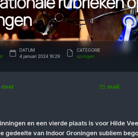
ationale rubrieken o
ngen
DATUM
CATEGORIE
et
4 januari 2024 16:29
springen
deel
mail
nningen en een vierde plaats is voor Hilde Ve
ale gedeelte van Indoor Groningen subliem beg