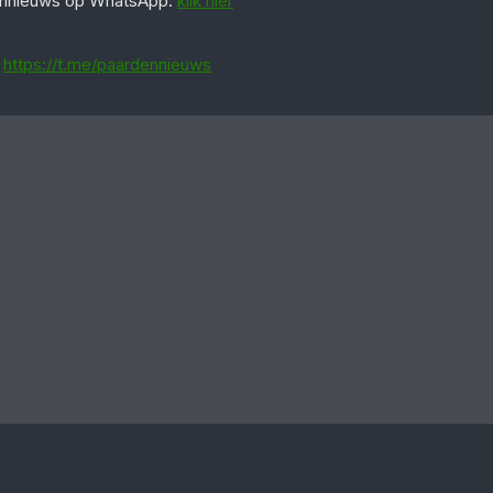
dennieuws op WhatsApp:
klik hier
:
https://t.me/paardennieuws