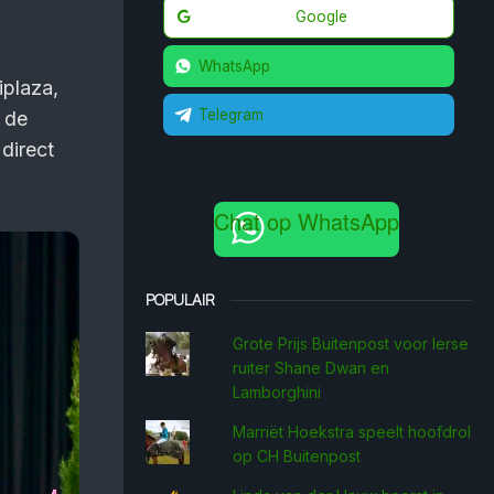
Google
WhatsApp
iplaza,
Telegram
 de
 direct
Chat op WhatsApp
POPULAIR
Grote Prijs Buitenpost voor Ierse
ruiter Shane Dwan en
Lamborghini
Marriët Hoekstra speelt hoofdrol
op CH Buitenpost