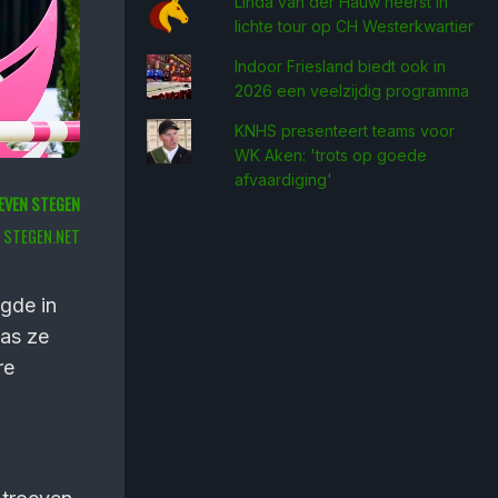
Linda van der Hauw heerst in
lichte tour op CH Westerkwartier
Indoor Friesland biedt ook in
2026 een veelzijdig programma
KNHS presenteert teams voor
WK Aken: 'trots op goede
afvaardiging'
EVEN STEGEN
STEGEN.NET
gde in
was ze
re