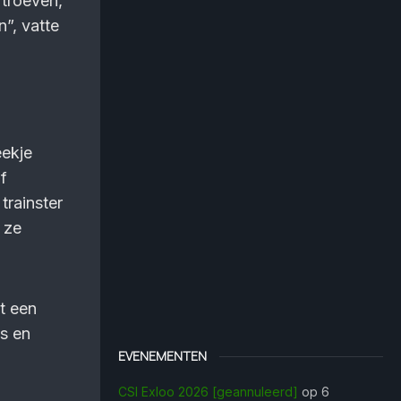
troeven,
n”, vatte
eekje
lf
trainster
 ze
t een
ds en
EVENEMENTEN
CSI Exloo 2026 [geannuleerd]
op 6