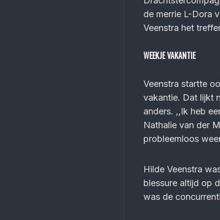
Drachtstercompagn
de merrie L-Dora va
Veenstra het treff
WEEKJE VAKANTIE
Veenstra startte o
vakantie. Dat lijkt
anders. ,,Ik heb e
Nathalie van der 
probleemloos wee
Hilde Veenstra was
blessure altijd op 
was de concurrentie