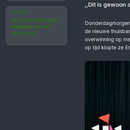
,,Dit is gewoon
SPRINGEN
HILDE VEENSTRA FRIES
Donderdagmorgen wa
KAMPIOEN 1.40 MET
de nieuwe thuisbas
GIDEON DLS
overwinning op met 
op tijd klopte ze E