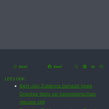
deel
deel
LEES OOK:
Bert-Jan Zuidema behaalt twee
Drentse titels op kam­pioen­schap
nieuwe stijl