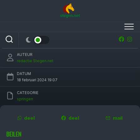
Skip
to
content
Drentse spring­titels voor Bert-Jan Zuidema
en Tibo Hendrickx
AUTEUR
redactie Stegen.net
DATUM
18 februari 2024 19:07
CATEGORIE
springen
deel
deel
mail
BEILEN