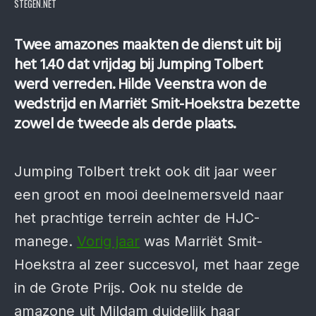
STEGEN.NET
Twee amazones maakten de dienst uit bij
het 1.40 dat vrij­dag bij Jumping Tolbert
werd ver­reden. Hilde Veen­stra won de
wed­strijd en Marriët Smit-Hoekstra bezette
zowel de tweede als derde plaats.
Jumping Tolbert trekt ook dit jaar weer
een groot en mooi deelnemersveld naar
het prachtige terrein achter de HJC-
manege.
Vorig jaar
was Marriët Smit-
Hoekstra al zeer succesvol, met haar zege
in de Grote Prijs. Ook nu stelde de
amazone uit Mildam duidelijk haar