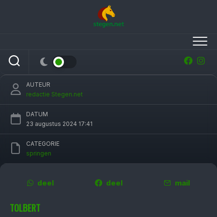
Skip
to
content
Amazones Hilde Veenstra en Marriët Smit-
Hoekstra sterk bij Jumping Tolbert
AUTEUR
redactie Stegen.net
DATUM
23 augustus 2024 17:41
CATEGORIE
springen
deel
deel
mail
TOLBERT