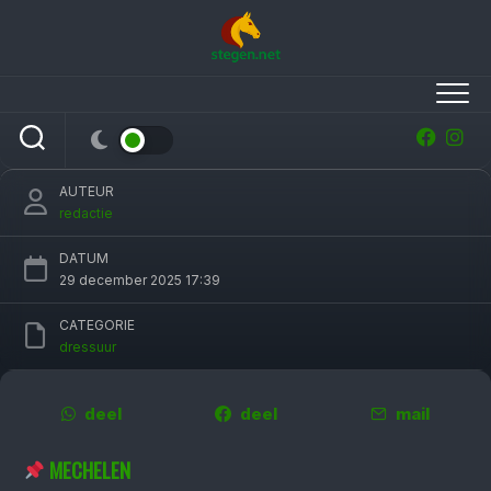
Skip
to
content
Larissa Pauluis wint voor eigen publiek in
wereldbeker Mechelen
AUTEUR
redactie
DATUM
29 december 2025 17:39
CATEGORIE
dressuur
deel
deel
mail
MECHELEN