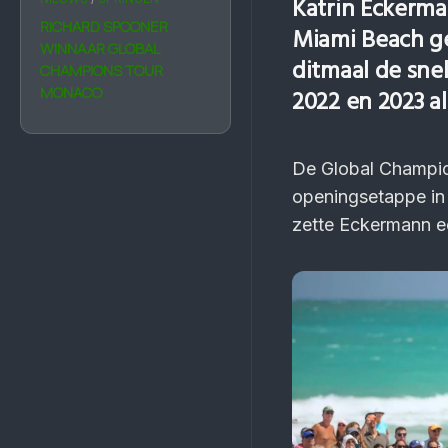
Katrin Eckerma
RICHARD SPOONER
Miami Beach g
WINNAAR GLOBAL
ditmaal de snel
CHAMPIONS TOUR
MONACO
2022 en 2023 a
De Global Champion
openingsetappe in
zette Eckermann e