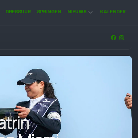
DRESSUUR
SPRINGEN
NIEUWS
KALENDER
KORT
NIEUWS
atrin