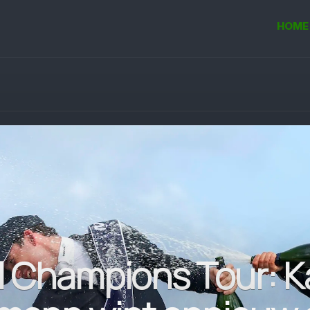
HOME
l Champions Tour: K