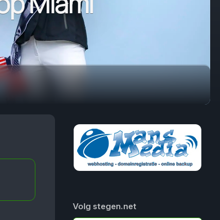
op Miami
Volg stegen.net