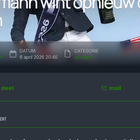
mann wint opnieuw 
h
DATUM
CATEGORIE
et
6 april 2026 20:46
springen
deel
mail
ICHT