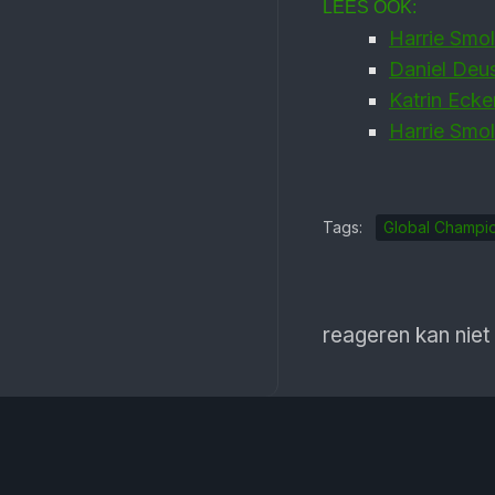
LEES OOK:
Harrie Smo
Daniel Deus
Katrin Eck
Harrie Smo
Tags:
Global Champi
reageren kan niet