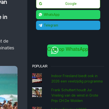
van
Google
WhatsApp
 in
Telegram
at de
inaties
Chat op WhatsApp
POPULAIR
Indoor Friesland biedt ook in
2026 een veelzijdig programma
Frank Schuttert houdt Jur
Vrieling van de winst in Grote
Prijs CH De Wolden