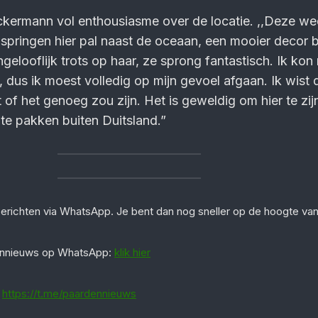
kermann vol enthousiasme over de locatie. ,,Deze weds
– springen hier pal naast de oceaan, een mooier decor 
ongelooflijk trots op haar, ze sprong fantastisch. Ik ko
n, dus ik moest volledig op mijn gevoel afgaan. Ik wist 
 of het genoeg zou zijn. Het is geweldig om hier te zij
e pakken buiten Duitsland.”
berichten via WhatsApp. Je bent dan nog sneller op de hoogte va
dennieuws op WhatsApp:
klik hier
:
https://t.me/paardennieuws