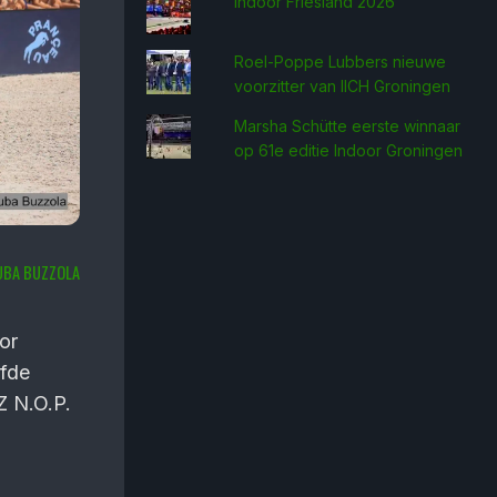
Indoor Friesland 2026
Roel-Poppe Lubbers nieuwe
voorzitter van IICH Groningen
Marsha Schütte eerste win­naar
op 61e editie Indoor Groningen
JUBA BUZZOLA
or
jfde
Z N.O.P.