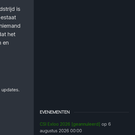
trijd is
bestaat
n niemand
dat het
n en
n updates.
EVENEMENTEN
CSI Exloo 2026 [geannuleerd]
op 6
augustus 2026 00:00