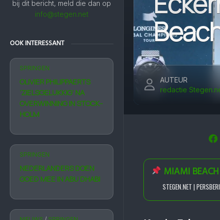
Ecker
bij dit bericht, meld die dan op
info@stegen.net
Beac
OOK INTERESSANT
SPRINGEN
AUTEUR
OLIVIER PHILIPPAERTS
redactie Stegen.n
‘ZIELS­GELUKKIG’ NA
OVER­WINNING IN STOCK­
HOLM
SPRINGEN
NEDERLANDERS DOEN
MIAMI BEACH
GOED MEE IN ABU DHABI
STEGEN.NET | PERSBER
NIEUWS
/
SPRINGEN