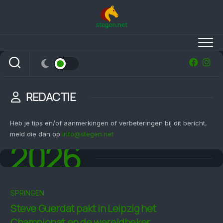
Skip
to
content
REDACTIE
Heb je tips en/of aanmerkingen of verbeteringen bij dit bericht,
meld die dan op
info@stegen.net
2026
SPRINGEN
Steve Guerdat pakt in Leipzig het
Championat en de wereldbeker