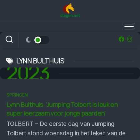
Skip
to
content
LYNN BULTHUIS
2023
SPRINGEN
Lynn Bulthuis: ‘Jumping Tolbert is leuk en
super leerzaam voor jonge paarden’
TOLBERT – De eerste dag van Jumping
Tolbert stond woensdag in het teken van de