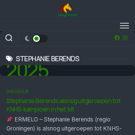
Skip
to
content
STEPHANIE BERENDS
2025
DRESSUUR
Stephanie Berends als­nog uit­ge­roepen tot
KNHS-kam­pioen in het M1
ERMELO – Stephanie Berends (regio
Groningen) is alsnog uitgeroepen tot KNHS-