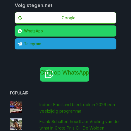
Volg stegen.net
Google
WhatsApp
Telegram
Chat op WhatsApp
POPULAIR
Indoor Friesland biedt ook in 2026 een
veelzijdig programma
Frank Schuttert houdt Jur Vrieling van de
winst in Grote Prijs CH De Wolden