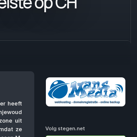
elste op CH
r heeft
anjewoud
zone uit
Volg stegen.net
omdat ze