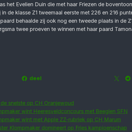
as het Evelien Duin die met haar Friezen de boventoo
 in de klasse Z1 tweemaal eerste met 226 en 216 punt
 paard behaalde zij ook nog een tweede plaats in de Z1
ergsma twee proeven te winnen met haar paard Tamon
.
deel
r de snelste op CH Oranjewoud
mpmaker wint Heeresveldconcours met Beegien SFN
mpmaker wint met Apple ZZ-rubriek op CH Marum
ster Klompmaker domineert op Fries kampioenschap