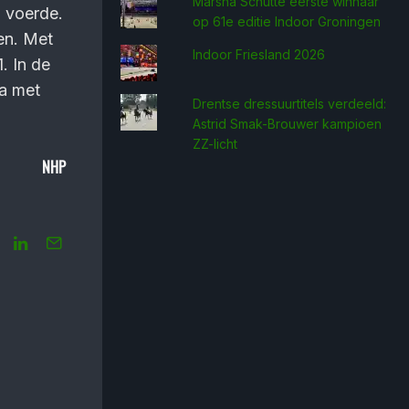
Marsha Schütte eerste win­naar
n voerde.
op 61e editie Indoor Groningen
en. Met
Indoor Friesland 2026
. In de
a met
Drentse dressuurtitels verdeeld:
Astrid Smak-Brouwer kampioen
ZZ-licht
NHP