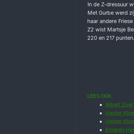
In de Z-dressuur w
Met Gurbe werd zij
haar andere Friese
Z2 wist Martsje B
220 en 217 punten
LEES OOK:
Albert Zoe
Hester Klo
Hester Klo
Ervaren He