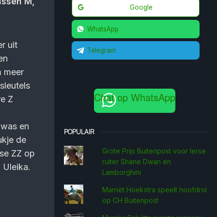
assen M,
Google
WhatsApp
r uit
Telegram
en
m meer
sleutels
Chat op WhatsApp
re Z
 was en
POPULAIR
ukje de
Grote Prijs Buitenpost voor Ierse
sse ZZ op
ruiter Shane Dwan en
 Uleika.
Lamborghini
Marriët Hoekstra speelt hoofdrol
op CH Buitenpost