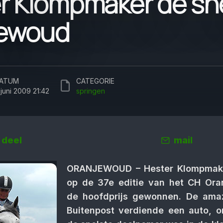
r Klompmaker de sn
jewoud
ATUM
CATEGORIE
 juni 2009 21:42
springen
deel
mail
ORANJEWOUD – Hester Klompmake
op de 37e editie van het CH Or
de hoofdprijs gewonnen. De ama
Buitenpost verdiende een auto, 