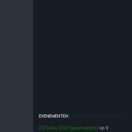
EVENEMENTEN
CSI Exloo 2026 [geannuleerd]
op 6