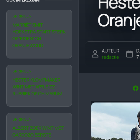
Heste
OOK INTERESSANT
Oran
SPRINGEN
MARRIËT SMIT-
HOEKSTRA START STERK
OP ‘EIGEN’ CH
ORANJEWOUD
AUTEUR
D
redactie
7
SPRINGEN
HESTER KLOMPMAKER
WINT MET APPLE ZZ-
RUBRIEK OP CH MARUM
SPRINGEN
ALBERT ZOER WINT MET
CARDOZO EERSTE