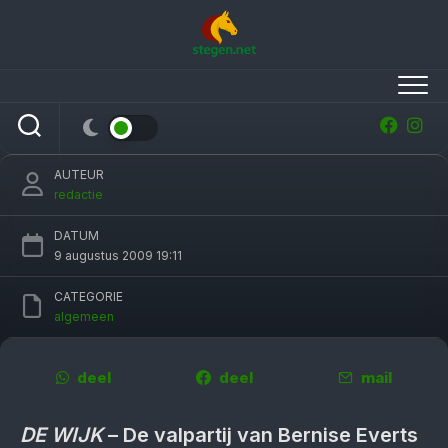
Skip
to
content
Valpartij op kampioenschap loopt goed af
AUTEUR
redactie
DATUM
9 augustus 2009 19:11
CATEGORIE
algemeen
deel
deel
mail
DE WIJK
– De valpartij van Bernise Everts