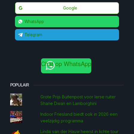
Google
WhatsApp
Telegram
Chat op WhatsApp
POPULAIR
Grote Prijs Buitenpost voor Ierse ruiter
Shane Dwan en Lamborghini
Indoor Friesland biedt ook in 2026 een
veelzijdig programma
Linda van der Hauw heerst in lichte tour