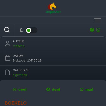
Skip
to
content
Andreas Dibowski wint Military Boekelo
AUTEUR
redactie
DATUM
9 oktober 2011 20:29
CATEGORIE
algemeen
deel
deel
mail
BOEKELO