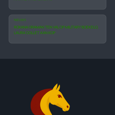
NIEUWS
ROXANA GRAMAN TEN VAL OP MILI­TARY BOE­KELO,
LAURA COLLET AAN KOP