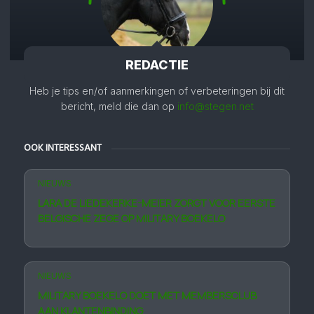
REDACTIE
Heb je tips en/of aanmerkingen of verbeteringen bij dit
bericht, meld die dan op
info@stegen.net
OOK INTERESSANT
NIEUWS
LARA DE LIEDEKERKE-MEIER ZORGT VOOR EERSTE
BELGISCHE ZEGE OP MILITARY BOEKELO
NIEUWS
MILITARY BOEKELO DOET MET MEMBERS­CLUB
AAN KLANTEN­BINDING