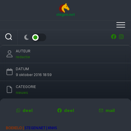
Skip
to
content
Military Boekelo: Alice Naber pakt haar
zevende Nederlandse titel
AUTEUR
redactie
DATUM
9 oktober 2016 18:59
CATEGORIE
nieuws
deel
deel
mail
BOEKELO |
STEGEN.NET | KNHS