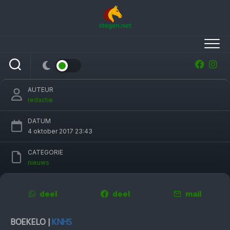
Skip
to
content
Grote belangstelling voor de 47e editie van de
Military Boekelo
AUTEUR
redactie
DATUM
4 oktober 2017 23:43
CATEGORIE
nieuws
deel
deel
mail
BOEKELO |
KNHS