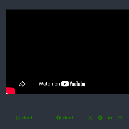
deel
deel