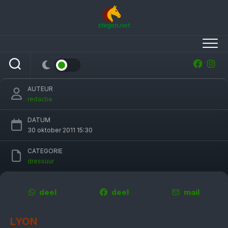
Skip
to
content
Ulla Salzgeber oppermachtig in Lyon
AUTEUR
redactie
DATUM
30 oktober 2011 15:30
CATEGORIE
dressuur
deel
deel
mail
LYON