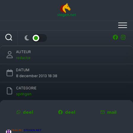
Skip
to
content
Kevin Staut winnaar in Parijs, Gerco Schröder
derde
AUTEUR
redactie
DATUM
8 december 2013 18:38
CATEGORIE
springen
deel
deel
mail
PARIJS |
STEGEN.NET