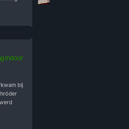
ng Indoor
orkwam bij
chröder
 werd