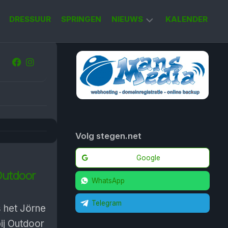
DRESSUUR
SPRINGEN
NIEUWS
KALENDER
KORT
NIEUWS
Volg stegen.net
Google
ut­door
WhatsApp
Telegram
 het Jörne
bij Outdoor