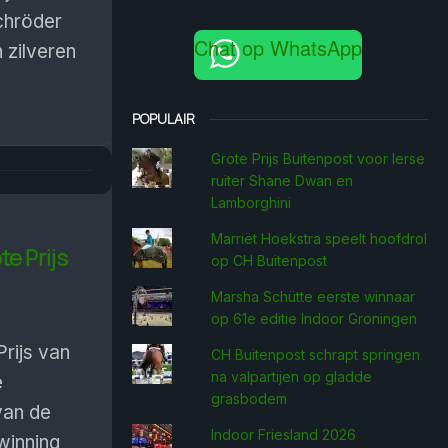
chröder
Chat op WhatsApp
 zilveren
POPULAIR
Grote Prijs Buitenpost voor Ierse
ruiter Shane Dwan en
Lamborghini
Marriët Hoekstra speelt hoofdrol
te Prijs
op CH Buitenpost
Marsha Schütte eerste win­naar
op 61e editie Indoor Groningen
rijs van
CH Buitenpost schrapt springen
na valpartijen op gladde
e
grasbodem
van de
Indoor Friesland 2026
winning