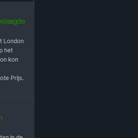
eslaagde
t London
p het
don kon
te Prijs.
n
ag in de