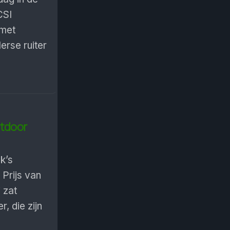
CSI
 met
erse ruiter
utdoor
k’s
Prijs van
 zat
, die zijn