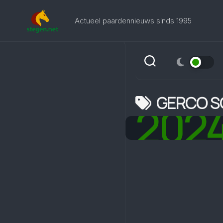
Skip
to
Actueel paardennieuws sinds 1995
content
GERCO 
202