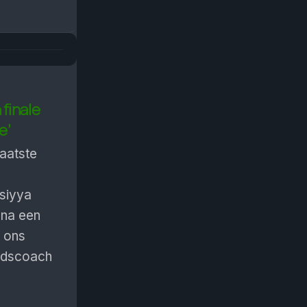
 finale
e’
aatste
e
usiyya
 na een
t ons
ndscoach