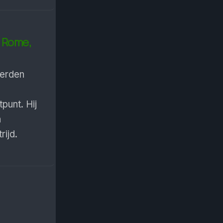
d Rome,
werden
e
tpunt. Hij
n
rijd.