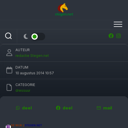
Skip
to
content
Marjan Hooge en Jive: Drentse dressuurtitel
met hindernissen
AUTEUR
redactie Stegen.net
DATUM
10 augustus 2014 10:57
CATEGORIE
dressuur
deel
deel
mail
DE WIJK |
STEGEN.NET