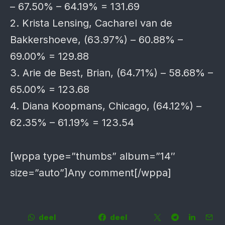
– 67.50% – 64.19% = 131.69
2. Krista Lensing, Cacharel van de
Bakkershoeve, (63.97%) – 60.88% –
69.00% = 129.88
3. Arie de Best, Brian, (64.71%) – 58.68% –
65.00% = 123.68
4. Diana Koopmans, Chicago, (64.12%) –
62.35% – 61.19% = 123.54
[wppa type=”thumbs” album=”14″
size=”auto”]Any comment[/wppa]
deel
deel