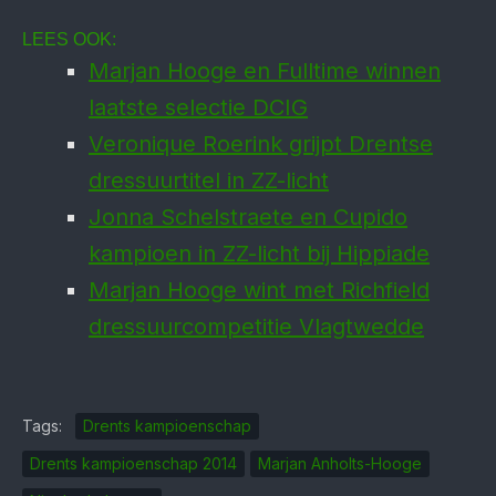
LEES OOK:
Marjan Hooge en Fulltime winnen
laatste selectie DCIG
Veronique Roerink grijpt Drentse
dressuurtitel in ZZ-licht
Jonna Schelstraete en Cupido
kampioen in ZZ-licht bij Hippiade
Marjan Hooge wint met Richfield
dressuurcompetitie Vlagtwedde
Tags:
Drents kampioenschap
Drents kampioenschap 2014
Marjan Anholts-Hooge