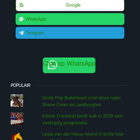
Google
WhatsApp
Telegram
Chat op WhatsApp
POPULAIR
Grote Prijs Buitenpost voor Ierse ruiter
Shane Dwan en Lamborghini
Indoor Friesland biedt ook in 2026 een
veelzijdig programma
Linda van der Hauw heerst in lichte tour