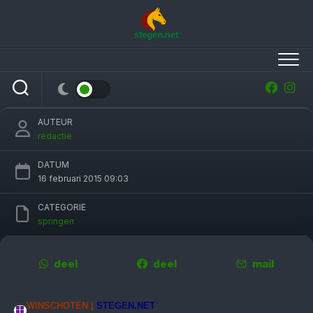
Skip
to
content
Marianne Boerema grijpt met ET Groninger
springtitel in ZZ-klasse
AUTEUR
redactie
DATUM
16 februari 2015 09:03
CATEGORIE
springen
deel
deel
mail
WINSCHOTEN |
STEGEN.NET