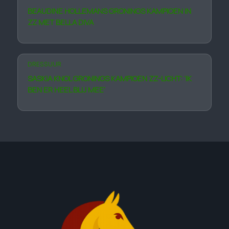
BEAUDINE HOLLEMANS GRONINGS KAMPIOEN IN
ZZ MET BELLA DIVA
DRESSUUR
SASKIA KNOL GRONINGS KAM­PIOEN ZZ-LICHT: ‘IK
BEN ER HEEL BLIJ MEE’