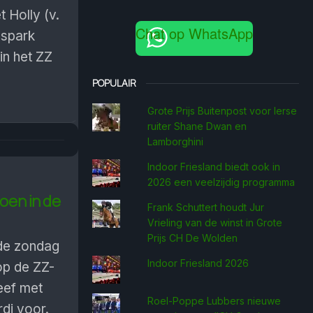
 Holly (v.
Chat op WhatsApp
dspark
in het ZZ
POPULAIR
Grote Prijs Buitenpost voor Ierse
ruiter Shane Dwan en
Lamborghini
Indoor Friesland biedt ook in
2026 een veelzijdig programma
oen in de
Frank Schuttert houdt Jur
Vrieling van de winst in Grote
Prijs CH De Wolden
de zondag
Indoor Friesland 2026
op de ZZ-
eef met
Roel-Poppe Lubbers nieuwe
di voor.