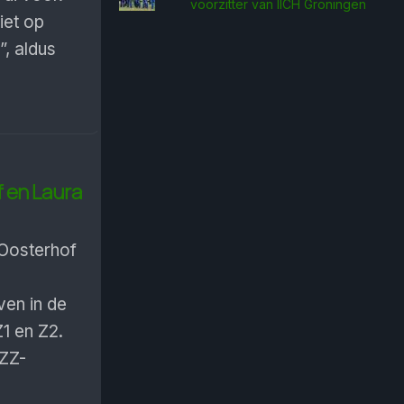
voorzitter van IICH Groningen
niet op
, aldus
f en Laura
Oosterhof
en in de
1 en Z2.
 ZZ-