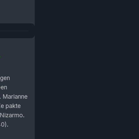
r
agen
een
. Marianne
Ze pakte
 Nizarmo.
40).