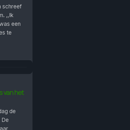
n schreef
. ,,Ik
t was een
es te
s van het
dag de
. De
aar