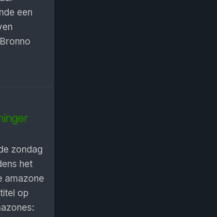
ende een
ven
 Bronno
ninger
de zondag
dens het
ge amazone
itel op
mazones: