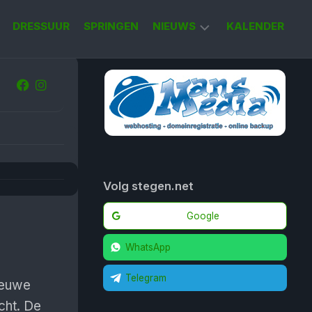
DRESSUUR
SPRINGEN
NIEUWS
KALENDER
KORT
NIEUWS
Volg stegen.net
Google
WhatsApp
Telegram
ieuwe
cht. De