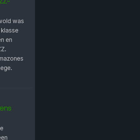
ZZ-
wold was
 klasse
en en
ZZ.
Amazones
nege.
dens
de
een