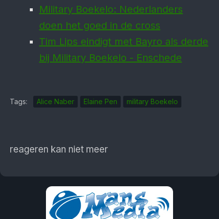
Military Boekelo: Nederlanders
doen het goed in de cross
Tim Lips eindigt met Bayro als derde
bij Military Boekelo - Enschede
Tags:
Alice Naber
Elaine Pen
military Boekelo
reageren kan niet meer