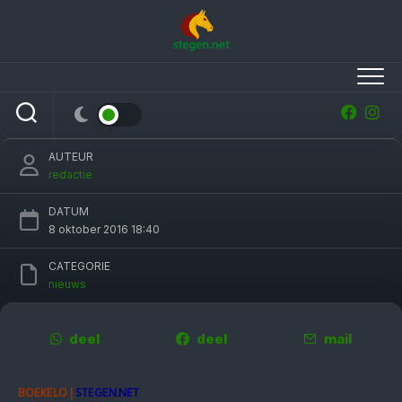
Skip
to
content
Duitse Stephanie Böhe leidt op Military
Boekelo, Alice Naber beste Nederlander
AUTEUR
redactie
DATUM
8 oktober 2016 18:40
CATEGORIE
nieuws
deel
deel
mail
BOEKELO |
STEGEN.NET