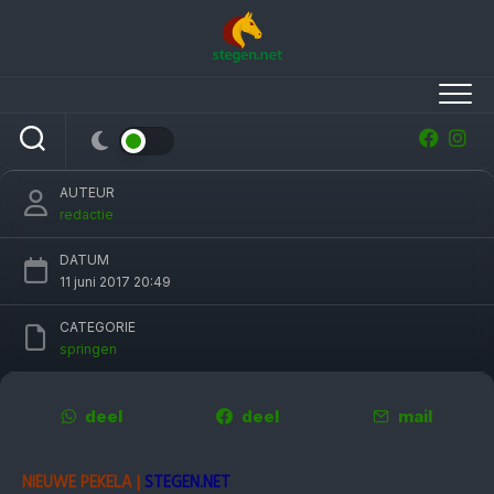
Skip
to
content
Jur Vrieling grijpt overwinning op geslaagd
Heeresveldconcours
AUTEUR
redactie
DATUM
11 juni 2017 20:49
CATEGORIE
springen
deel
deel
mail
NIEUWE PEKELA |
STEGEN.NET