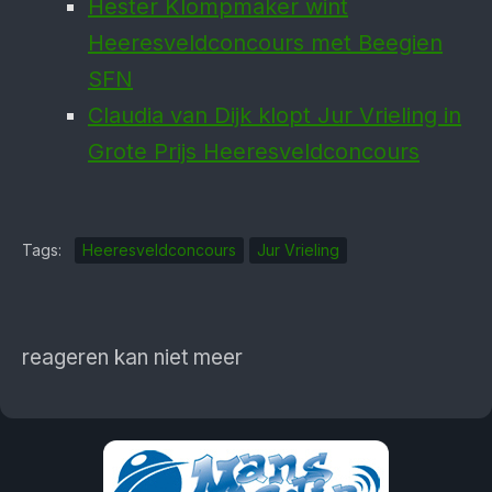
Hester Klompmaker wint
Heeresveldconcours met Beegien
SFN
Claudia van Dijk klopt Jur Vrieling in
Grote Prijs Heeresveldconcours
Tags:
Heeresveldconcours
Jur Vrieling
reageren kan niet meer