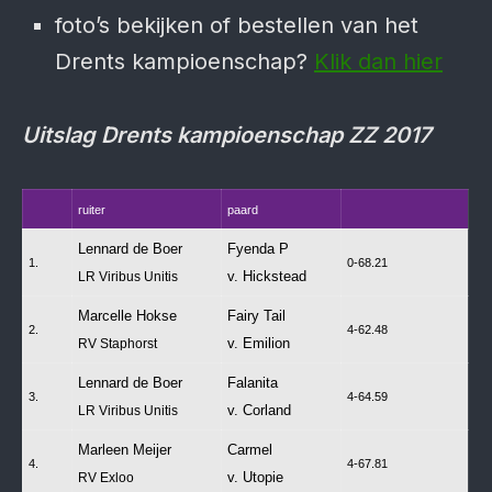
foto’s bekijken of bestellen van het
Drents kampioenschap?
Klik dan hier
Uitslag Drents kampioenschap ZZ 2017
ruiter
paard
Lennard de Boer
Fyenda P
1.
0-68.21
v. Hickstead
LR Viribus Unitis
Marcelle Hokse
Fairy Tail
2.
4-62.48
v. Emilion
RV Staphorst
Lennard de Boer
Falanita
3.
4-64.59
v. Corland
LR Viribus Unitis
Marleen Meijer
Carmel
4.
4-67.81
v. Utopie
RV Exloo