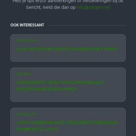
Heb je tips en/of aanmerkingen of verbeteringen bij dit
bericht, meld die dan op
info@stegen.net
OOK INTERESSANT
DRESSUUR
JULIA VAN SCHAIK DRENTS KAMPIOEN MET PRIMO
NIEUWS
ONZEKERHEID TROEF ROND (PROVINCIALE)
INDOOR KAMPIOEN­SCHAPPEN
DRESSUUR
JUDITH WERKMAN MET LYNN DRENTS DRESSUUR­
KAMPIOEN ZZ-LICHT