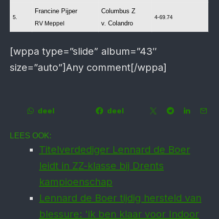
Francine Pijper
Columbus Z
5.
4-69.74
v. Colandro
RV Meppel
[wppa type=”slide” album=”43″
size=”auto”]Any comment[/wppa]
deel
deel
LEES OOK:
Titelverdediger Lennard de Boer
leidt in ZZ-klasse bij Drents
kampioenschap
Lennard de Boer tijdig hersteld van
blessure: 'ik ben klaar voor Indoor